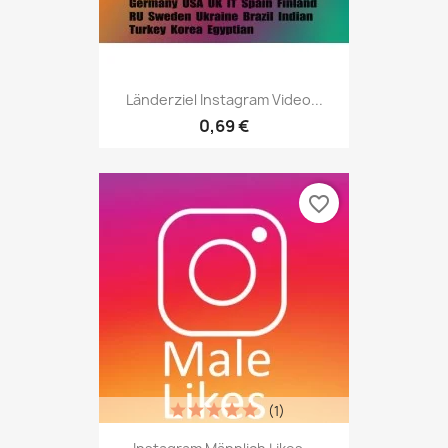
Länderziel Instagram Video...
0,69 €
favorite_border
(1)