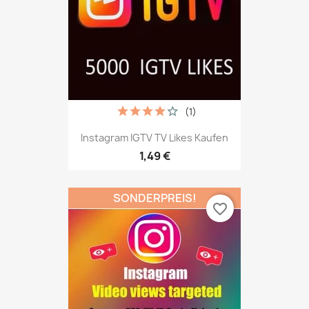
(1)
Instagram IGTV TV Likes Kaufen
1,49 €
SONDERPREIS!
favorite_border