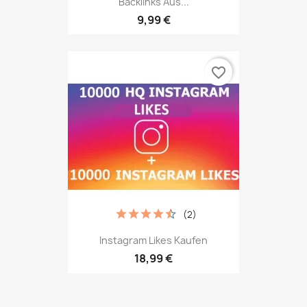
Backlinks Aus...
9,99 €
favorite_border
(2)
Instagram Likes Kaufen
18,99 €