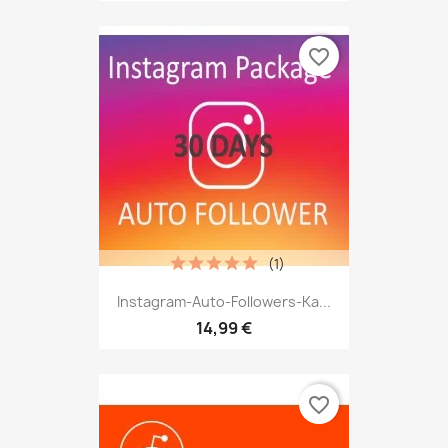
favorite_border
(1)
Instagram-Auto-Followers-Ka...
14,99 €
favorite_border