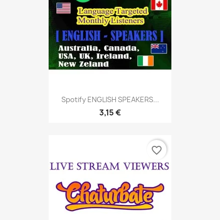
Spotify ENGLISH SPEAKERS...
3,15 €
favorite_border