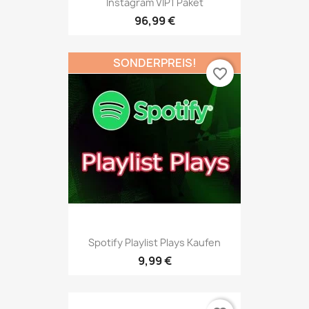
Instagram VIP1 Paket
96,99 €
SONDERPREIS!
favorite_border
Spotify Playlist Plays Kaufen
9,99 €