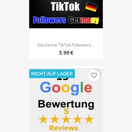
Deutsche TikTok Followers...
3,99 €
NICHT AUF LAGER
favorite_border