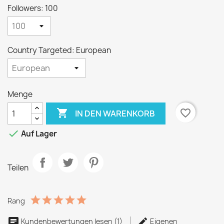
Followers: 100
Country Targeted: European
Menge

favorite_border
IN DEN WARENKORB

Auf Lager
Teilen
Rang
Kundenbewertungen lesen (1)
Eigenen