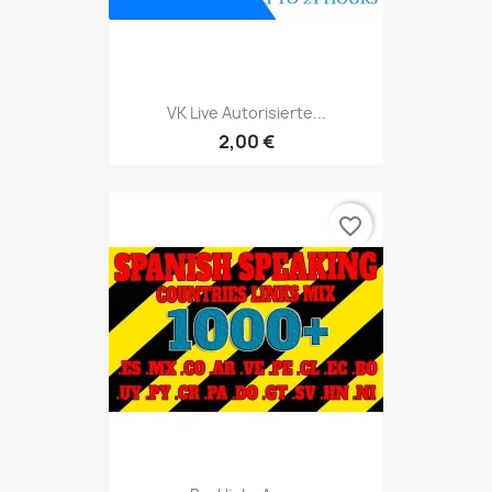
VK Live Autorisierte...
2,00 €
favorite_border