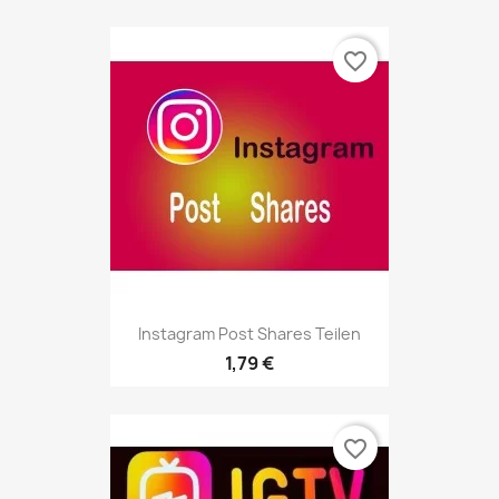
favorite_border
Instagram Post Shares Teilen
1,79 €
favorite_border