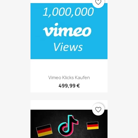
favorite_border
Vimeo Klicks Kaufen
499,99 €
favorite_border