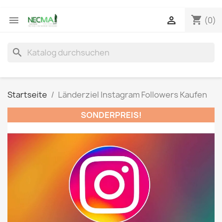
shopping_cart


(0)
search
Startseite
Länderziel Instagram Followers Kaufen
SONDERPREIS!