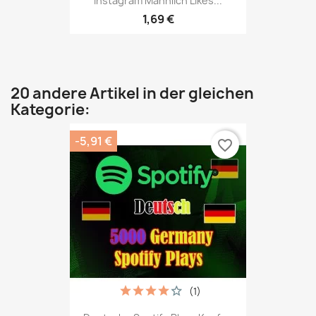
Instagram Männlich Likes...
1,69 €
20 andere Artikel in der gleichen
Kategorie:
-5,91 €
favorite_border
(1)