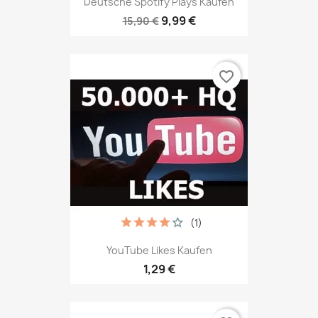
Deutsche Spotify Plays Kaufen
9,99 €
15,90 €
favorite_border
(1)
YouTube Likes Kaufen
1,29 €