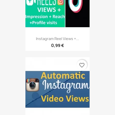
Instagram Reel Views +...
0,99 €
favorite_border