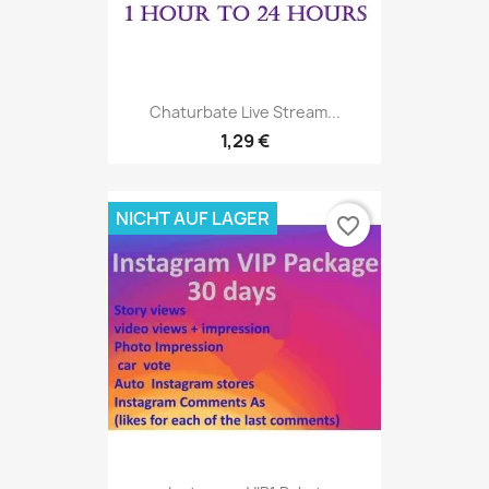
Chaturbate Live Stream...
1,29 €
NICHT AUF LAGER
favorite_border