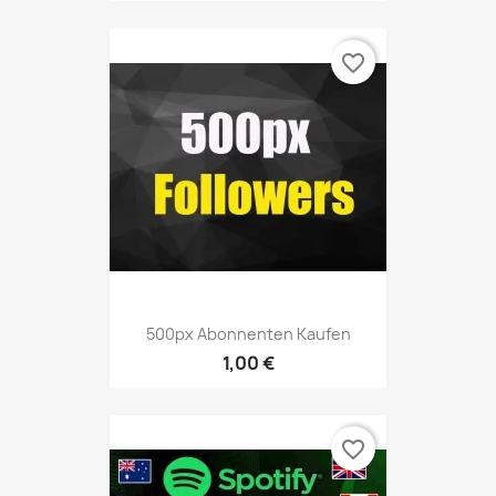
favorite_border
500px Abonnenten Kaufen
1,00 €
favorite_border