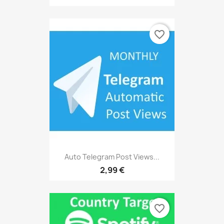
favorite_border
Auto Telegram Post Views...
2,99 €
favorite_border