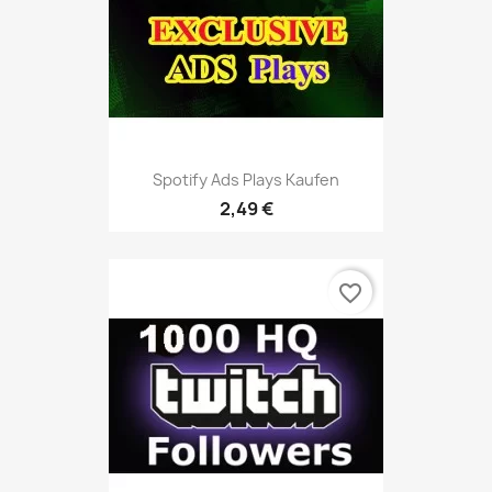
Spotify Ads Plays Kaufen
2,49 €
favorite_border