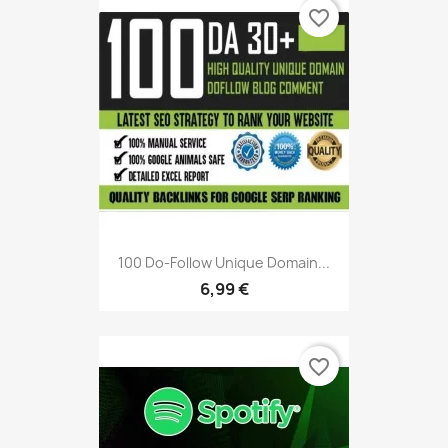
favorite_border
100 Do-Follow Unique Domain...
6,99 €
favorite_border