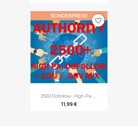
SONDERPREIS!
favorite_border
2500 Dofollow-, High-Pa-,...
11,99 €