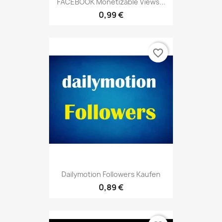
FACEBOOK Monetizable Views...
0,99 €
favorite_border
Dailymotion Followers Kaufen
0,89 €