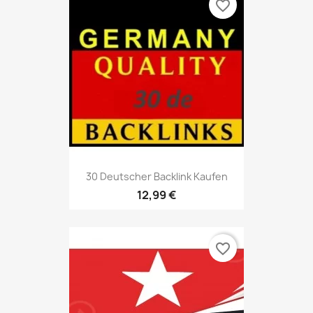
favorite_border
30 Deutscher Backlink Kaufen
12,99 €
favorite_border