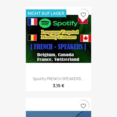
NICHT AUF LAGER
favorite_border
Spotify FRENCH SPEAKERS...
3,15 €
favorite_border