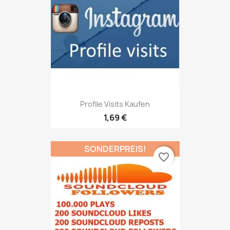
Profile Visits Kaufen
1,69 €
SONDERPREIS!
favorite_border