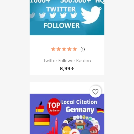
(1)
Twitter Follower Kaufen
8,99 €
favorite_border