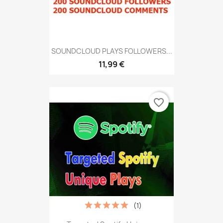
SOUNDCLOUD PLAYS FOLLOWERS...
11,99 €
favorite_border
(1)