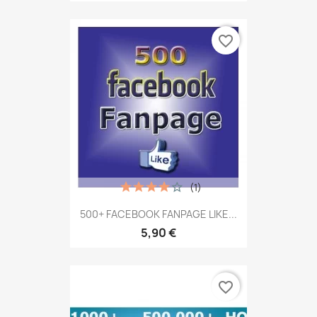
favorite_border
(1)
500+ FACEBOOK FANPAGE LIKE...
5,90 €
favorite_border