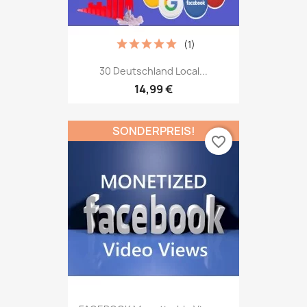
(1)
30 Deutschland Local...
14,99 €
SONDERPREIS!
favorite_border