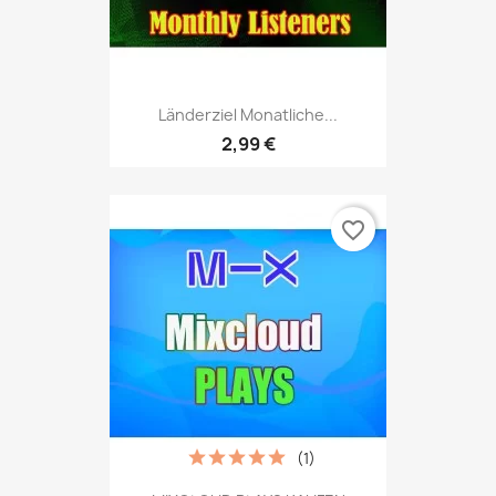
Länderziel Monatliche...
2,99 €
favorite_border
(1)