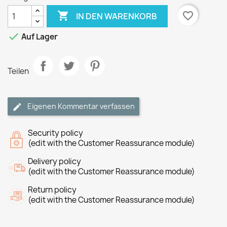

favorite_border
IN DEN WARENKORB

Auf Lager
Teilen
Eigenen Kommentar verfassen
Security policy
(edit with the Customer Reassurance module)
Delivery policy
(edit with the Customer Reassurance module)
Return policy
(edit with the Customer Reassurance module)