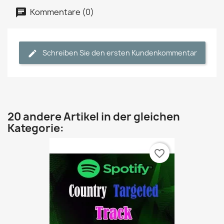
Kommentare (0)
Schreiben Sie den ersten Kundenkommentar
20 andere Artikel in der gleichen
Kategorie:
favorite_border