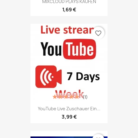
MIXCLOUD PLAYS KAUFEN
1,69 €
favorite_border
(1)
YouTube Live Zuschauer Ein...
3,99 €