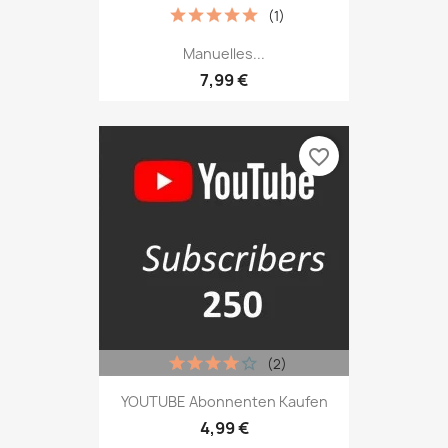
(1)
Manuelles...
7,99 €
favorite_border
(2)
YOUTUBE Abonnenten Kaufen
4,99 €