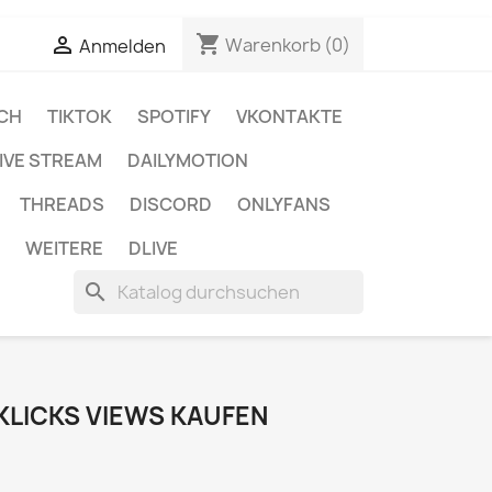
shopping_cart


Warenkorb
(0)
Anmelden
CH
TIKTOK
SPOTIFY
VKONTAKTE
IVE STREAM
DAILYMOTION
THREADS
DISCORD
ONLYFANS
WEITERE
DLIVE
search
KLICKS VIEWS KAUFEN