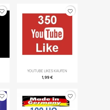
vorite_border
favorite_border
Vorschau

YOUTUBE LIKES KAUFEN
1,99 €
vorite_border
favorite_border