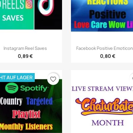
Vorschau
Vorschau


Instagram Reel Saves
Facebook Positive Emoticons
0,89 €
0,80 €
HT AUF LAGER
favorite_border
fa