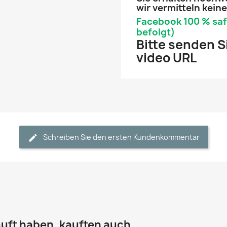
wir vermitteln kein
Facebook 100 % sa
befolgt)
Bitte senden S
video URL
Schreiben Sie den ersten Kundenkommentar
uft haben, kauften auch ...