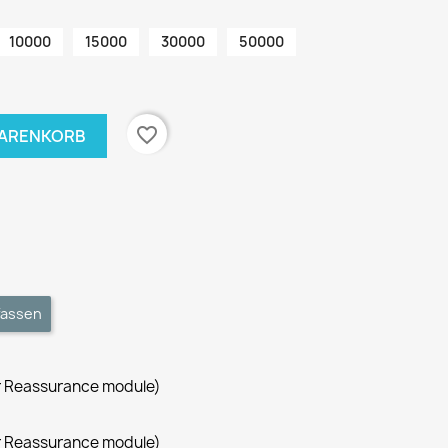
10000
15000
30000
50000
favorite_border
WARENKORB
fassen
r Reassurance module)
r Reassurance module)