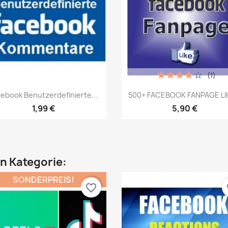
(1)
Vorschau
Vorschau


ebook Benutzerdefinierte...
500+ FACEBOOK FANPAGE LIK
1,99 €
5,90 €
en Kategorie:
SONDERPREIS!
favorite_border
fa