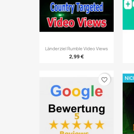
Vorschau

Länderziel Rumble Video Views
2,99 €
NIC
favorite_border