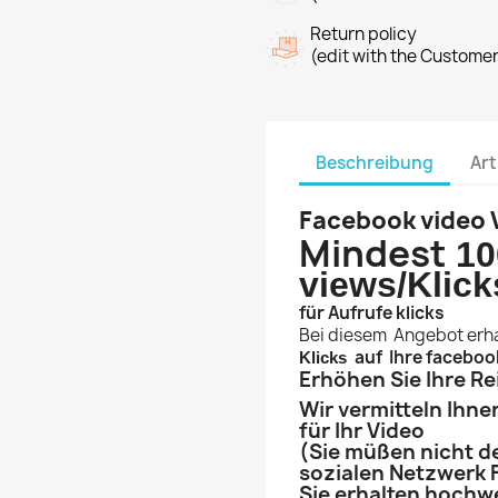
Return policy
(edit with the Custome
Beschreibung
Art
Facebook video 
Mindest
10
views/Klic
für Aufrufe klicks
Bei diesem Angebot erha
auf Ihre faceboo
Klicks
Erhöhen Sie Ihre Re
Wir vermitteln Ihn
für Ihr Video
(Sie müßen nicht de
sozialen Netzwerk 
Sie erhalten hochw