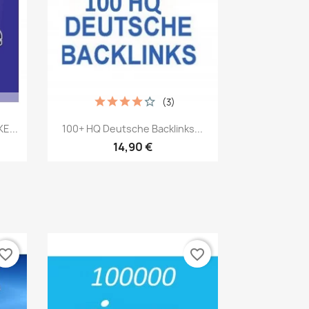
(3)
Vorschau

E...
100+ HQ Deutsche Backlinks...
14,90 €
vorite_border
favorite_border