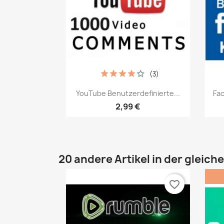
(3)
Vorschau

YouTube Benutzerdefinierte...
Fac
2,99 €
20 andere Artikel in der gleich
favorite_border