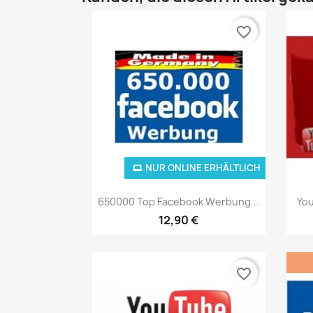
favorite_border
NUR ONLINE ERHÄLTLICH
Vorschau

650000 Top Facebook Werbung...
You
12,90 €
favorite_border