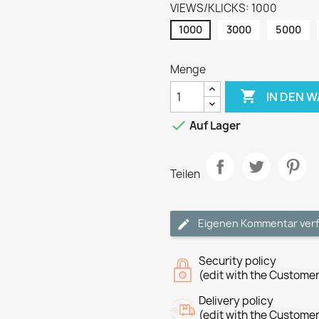
VIEWS/KLICKS: 1000
1000
3000
5000
Menge

IN DEN 

Auf Lager
Teilen
Eigenen Kommentar ver
Security policy
(edit with the Custome
Delivery policy
(edit with the Custome