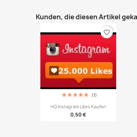
Kunden, die diesen Artikel geka
favorite_border
(1)
Vorschau

HQ Instagram Likes Kaufen
0,50 €