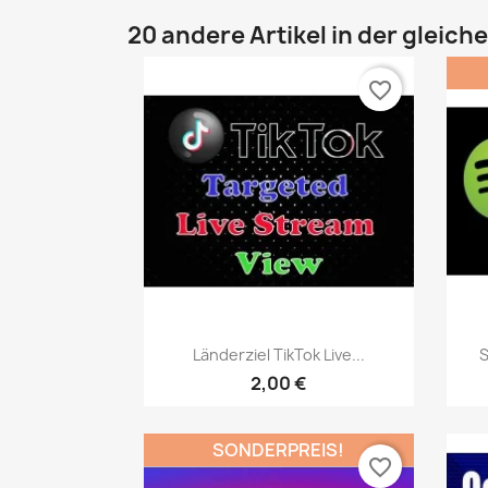
20 andere Artikel in der gleich
favorite_border
Vorschau

Länderziel TikTok Live...
S
2,00 €
SONDERPREIS!
favorite_border