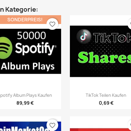
en Kategorie:
SONDERPREIS!
favorite_border
fa
Vorschau
Vorschau


potify Album Plays Kaufen
TikTok Teilen Kaufen
89,99 €
0,69 €
favorite_border
fa