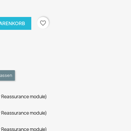
favorite_border
WARENKORB
fassen
r Reassurance module)
r Reassurance module)
r Reassurance module)