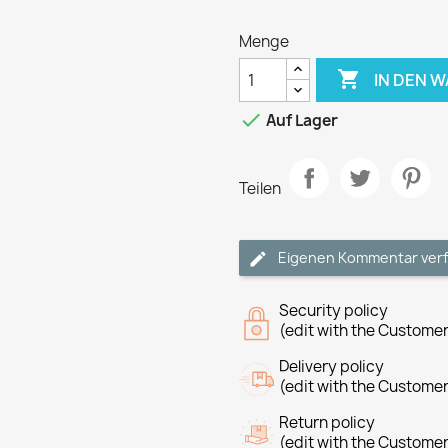
Menge

IN DEN 

Auf Lager
Teilen
Eigenen Kommentar ver
Security policy
(edit with the Custome
Delivery policy
(edit with the Custome
Return policy
(edit with the Custome