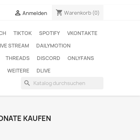
shopping_cart


Warenkorb
(0)
Anmelden
CH
TIKTOK
SPOTIFY
VKONTAKTE
IVE STREAM
DAILYMOTION
THREADS
DISCORD
ONLYFANS
WEITERE
DLIVE
search
MONATE KAUFEN