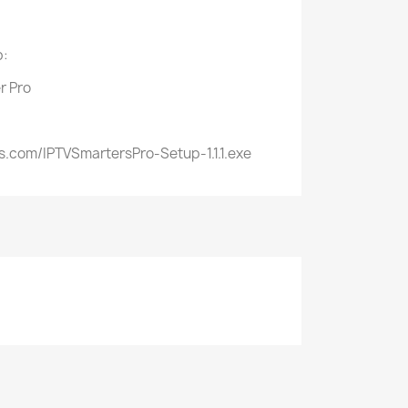
p:
r Pro
s.com/IPTVSmartersPro-Setup-1.1.1.exe