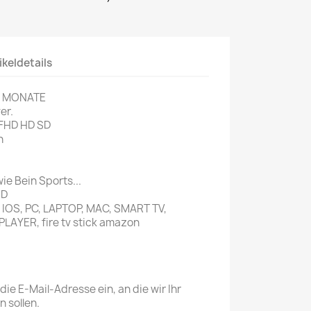
ikeldetails
1 MONATE
er.
FHD HD SD
n
e Bein Sports...
ID
, IOS, PC, LAPTOP, MAC, SMART TV,
LAYER, fire tv stick amazon
die E-Mail-Adresse ein, an die wir Ihr
 sollen.