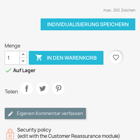
max. 250 Zeichen
INDIVIDUALISIERUNG SPEICHERN
Menge

favorite_border
IN DEN WARENKORB

Auf Lager
Teilen
Eigenen Kommentar verfassen
Security policy
(edit with the Customer Reassurance module)