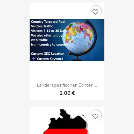
favorite_border
Länderspezifischer, Echter,...
2,00 €
favorite_border