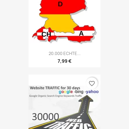
20.000 ECHTE...
7,99 €
favorite_border