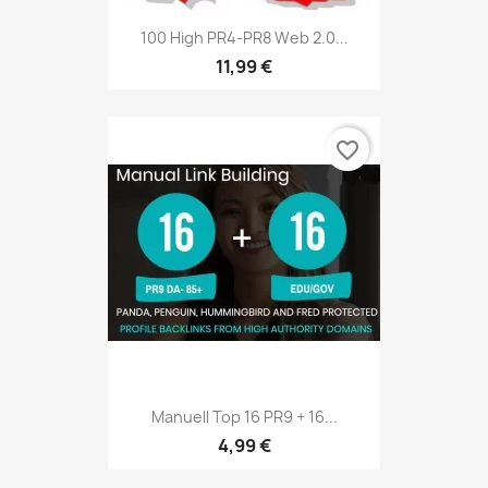
100 High PR4-PR8 Web 2.0...
11,99 €
favorite_border
Manuell Top 16 PR9 + 16...
4,99 €