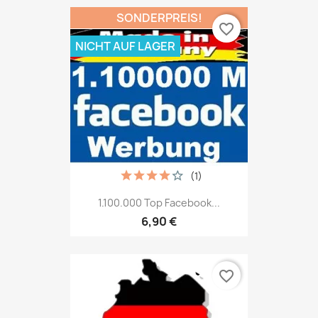
SONDERPREIS!
favorite_border
NICHT AUF LAGER
(1)
1.100.000 Top Facebook...
6,90 €
favorite_border