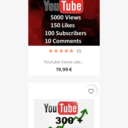
(1)
Youtube Views Like...
19,99 €
favorite_border