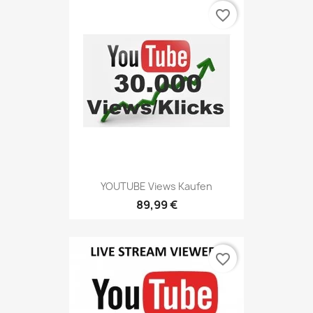
favorite_border
YOUTUBE Views Kaufen
89,99 €
favorite_border