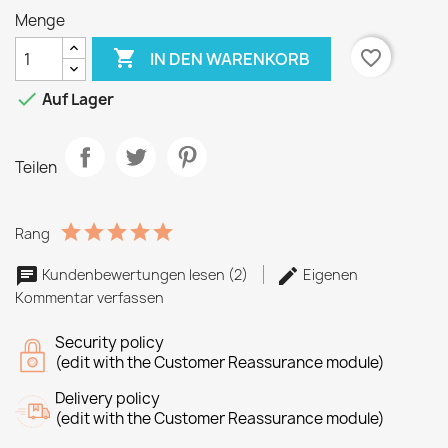
Menge

favorite_border
IN DEN WARENKORB

Auf Lager
Teilen
Rang
Kundenbewertungen lesen (2)
Eigenen
Kommentar verfassen
Security policy
(edit with the Customer Reassurance module)
Delivery policy
(edit with the Customer Reassurance module)