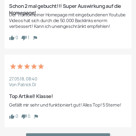
Schon 2 mal gebucht!!! Super Auswirkung auf die 
Homepage!
Der Traffic meiner Homepage mit eingebundenen Youtube 
Videos hat sich durch die 50.000 Backlinks enorm 
verbessert! Kann ich uneingeschränkt empfehlen!
0
1
27.05.18, 08:40
Von Patrick Di
Top Artikel! Klasse!
Gefällt mir sehr und funktioniert gut! Alles Top! 5 Sterne!
0
0