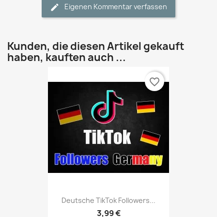
Eigenen Kommentar verfassen
Kunden, die diesen Artikel gekauft
haben, kauften auch ...
favorite_border
Deutsche TikTok Followers...
3,99 €