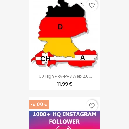
favorite_border
100 High PR4-PR8 Web 2.0...
11,99 €
-6,00 €
favorite_border