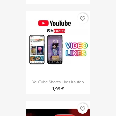
favorite_border
YouTube Shorts Likes Kaufen
1,99 €
favorite_border