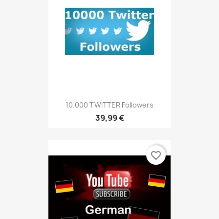
10.000 TWITTER Followers
39,99 €
favorite_border