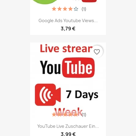
(1)
Google Ads Youtube Views...
3,79 €
favorite_border
(1)
YouTube Live Zuschauer Ein...
3,99 €