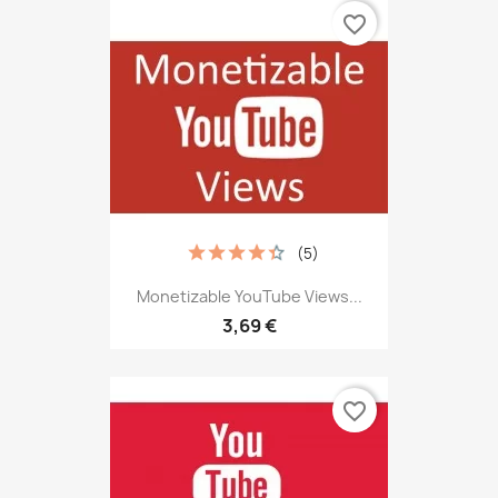
favorite_border
(5)
Monetizable YouTube Views...
3,69 €
favorite_border