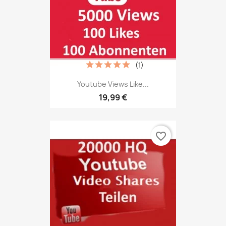
(1)
Youtube Views Like...
19,99 €
favorite_border