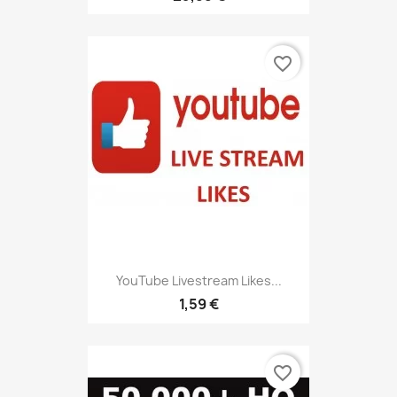
favorite_border
YouTube Livestream Likes...
1,59 €
favorite_border