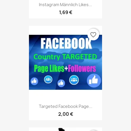
Instagram Männlich Likes...
1,69 €
favorite_border
Targeted Facebook Page...
2,00 €