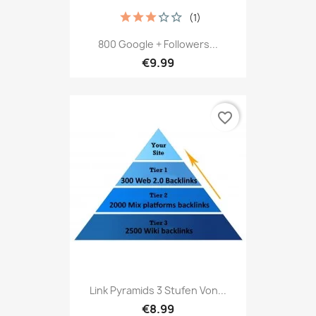
(1)
800 Google + Followers...
€9.99
favorite_border
Link Pyramids 3 Stufen Von...
€8.99