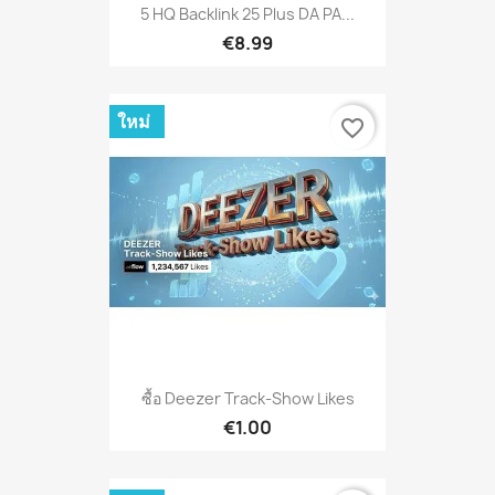
5 HQ Backlink 25 Plus DA PA...
€8.99
ใหม่
favorite_border
ซื้อ Deezer Track-Show Likes
€1.00