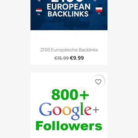
2100 Europäische Backlinks
€9.99
€15.99
favorite_border