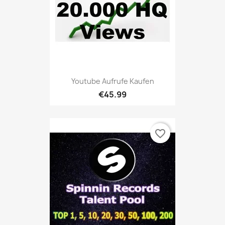
Youtube Aufrufe Kaufen
€45.99
favorite_border