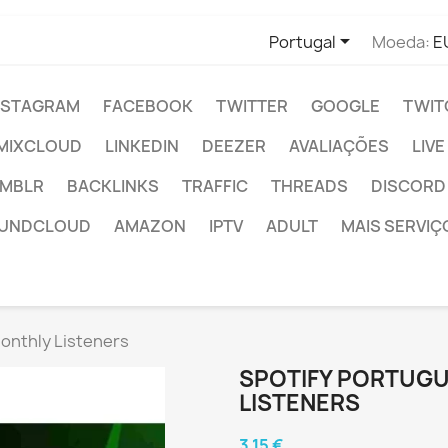

Portugal
Moeda:
E
NSTAGRAM
FACEBOOK
TWITTER
GOOGLE
TWIT
MIXCLOUD
LINKEDIN
DEEZER
AVALIAÇÕES
LIV
MBLR
BACKLINKS
TRAFFIC
THREADS
DISCORD
UNDCLOUD
AMAZON
IPTV
ADULT
MAIS SERVIÇ
nthly Listeners
SPOTIFY PORTUG
LISTENERS
3,15 €