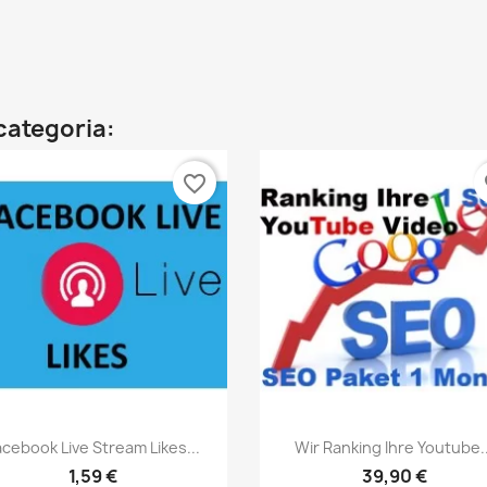
categoria:
favorite_border
fa
Vista rápida
Vista rápida


acebook Live Stream Likes...
Wir Ranking Ihre Youtube..
1,59 €
39,90 €