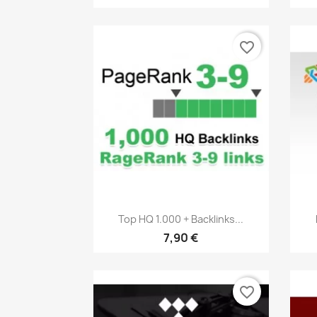
favorite_border
Vista rápida

Top HQ 1.000 + Backlinks...
7,90 €
favorite_border