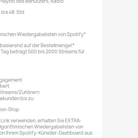
Playlist des Benutzers, Radio
 bis 48 Std
hmischen Wiedergabelisten von Spotify*
 basierend auf der Bestellmenge!*
 Tag beträgt 500 bis 2000 Streams für
ngagement
iert
 Streams/Zuhörern
Sekunden bis zu
Non-Drop
-Link verwenden, erhalten Sie EXTRA-
algorithmischen Wiedergabelisten von
von Ihrem Spotify-Künstler-Dashboard aus