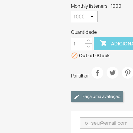
Monthly listeners : 1000
Quantidade

ADICION

Out-of-Stock
Partilhar
Faça uma avaliação