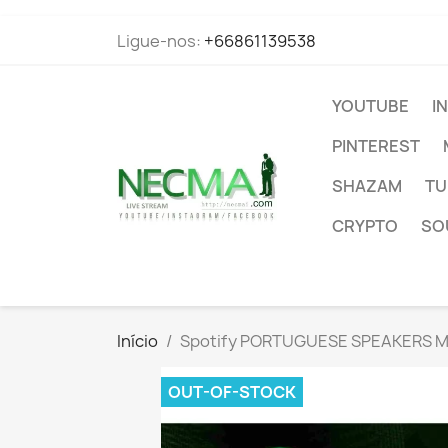
Ligue-nos:
+66861139538
YOUTUBE
I
PINTEREST
SHAZAM
TU
CRYPTO
SO
Início
Spotify PORTUGUESE SPEAKERS Mo
OUT-OF-STOCK