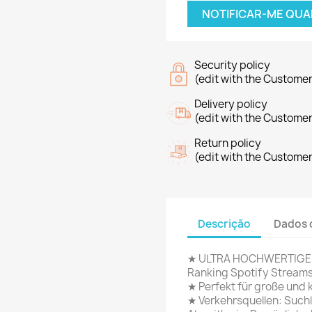
NOTIFICAR-ME QUA
Security policy
(edit with the Custome
Delivery policy
(edit with the Custome
Return policy
(edit with the Custome
Descrição
Dados 
★ ULTRA HOCHWERTIGE 
Ranking Spotify Stream
★ Perfekt für große und 
★ Verkehrsquellen: Suchle