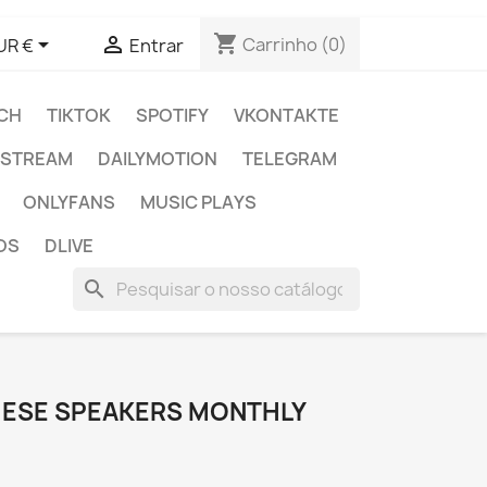
shopping_cart


Carrinho
(0)
UR €
Entrar
CH
TIKTOK
SPOTIFY
VKONTAKTE
E STREAM
DAILYMOTION
TELEGRAM
ONLYFANS
MUSIC PLAYS
OS
DLIVE
search
UESE SPEAKERS MONTHLY