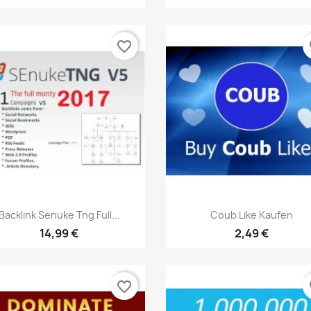
favorite_border
fa
Vista rápida
Vista rápida


Backlink Senuke Tng Full...
Coub Like Kaufen
14,99 €
2,49 €
favorite_border
fa