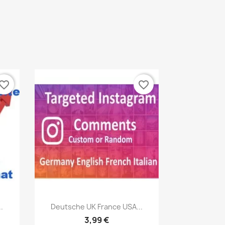
vorite_border
favorite_border
Vista rápida

.
Deutsche UK France USA...
3,99 €