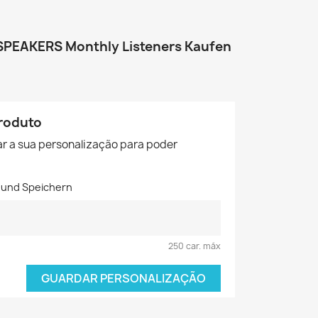
PEAKERS Monthly Listeners Kaufen
roduto
r a sua personalização para poder
k und Speichern
250 car. máx
GUARDAR PERSONALIZAÇÃO