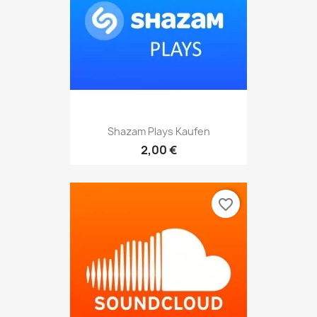
Shazam Plays Kaufen
2,00 €
favorite_border