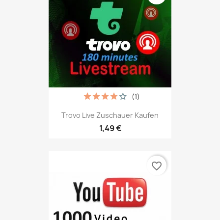
(1)
Trovo Live Zuschauer Kaufen
1,49 €
favorite_border