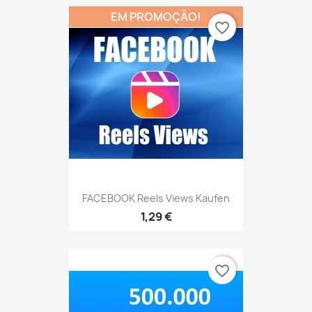
EM PROMOÇÃO!
favorite_border
FACEBOOK Reels Views Kaufen
1,29 €
favorite_border