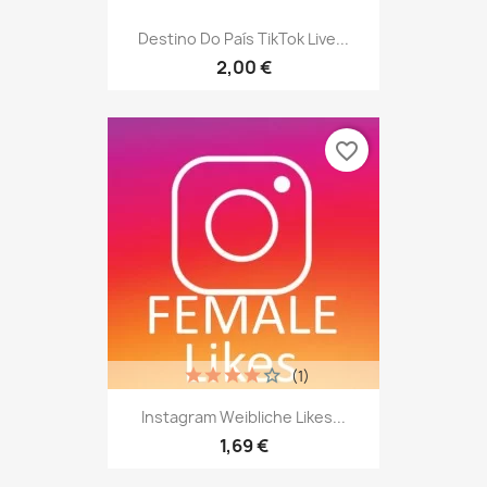
Destino Do País TikTok Live...
2,00 €
favorite_border
(1)
Instagram Weibliche Likes...
1,69 €