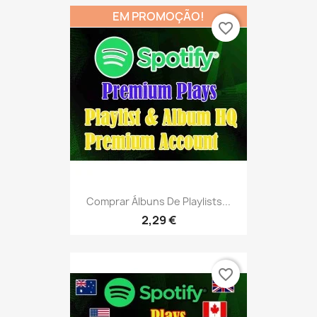
EM PROMOÇÃO!
favorite_border
Comprar Álbuns De Playlists...
2,29 €
favorite_border