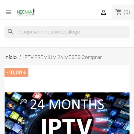
shopping_cart


(0)
search
Início
IPTV PREMIUM 24 MESES Comprar
-10,00 €