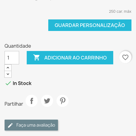
250 car. máx
GUARDAR PERSONALIZAÇÃO
Quantidade

favorite_border
ADICIONAR AO CARRINHO

In Stock
Partilhar
Faça uma avaliação