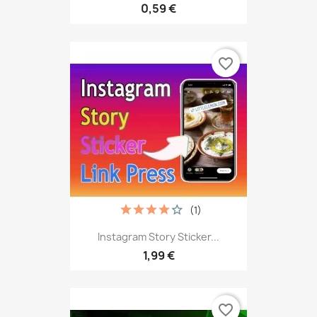
0,59 €
favorite_border
(1)
Instagram Story Sticker...
1,99 €
favorite_border