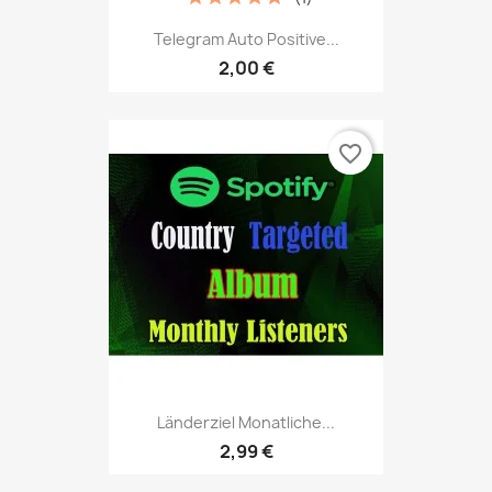
Telegram Auto Positive...
2,00 €
favorite_border
Länderziel Monatliche...
2,99 €