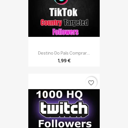
Destino Do País Comprar...
1,99 €
favorite_border