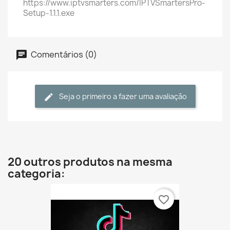
https://www.iptvsmarters.com/IPTVSmartersPro-
Setup-1.1.1.exe
Comentários (0)
Seja o primeiro a fazer uma avaliação
20 outros produtos na mesma
categoria:
favorite_border