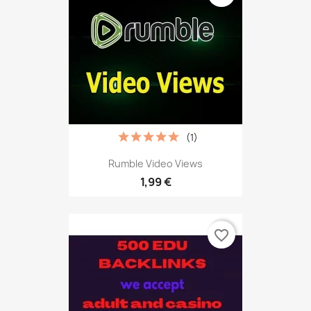
(1)
Rumble Video Views
1,99 €
favorite_border