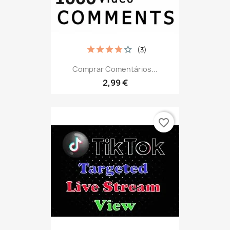
(3)
Comprar Comentários...
2,99 €
favorite_border