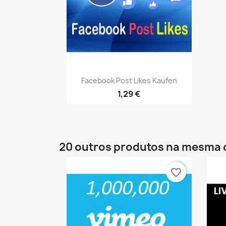
Vista rápida

Facebook Post Likes Kaufen
1,29 €
20 outros produtos na mesma 
favorite_border