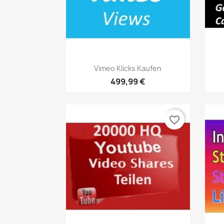
Vista rápida

Vimeo Klicks Kaufen
499,99 €
favorite_border