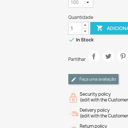
Quantidade

ADICION

In Stock
Partilhar
Faça uma avaliação
Security policy
(edit with the Custome
Delivery policy
(edit with the Custome
Return policy