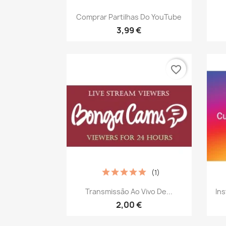
Vista rápida

Comprar Partilhas Do YouTube
3,99 €
favorite_border
(1)
Vista rápida

Transmissão Ao Vivo De...
In
2,00 €