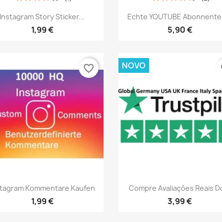
Vista rápida
Vista rápida


Instagram Story Sticker...
Echte YOUTUBE Abonnenten
1,99 €
5,90 €
NOVO
favorite_border
fa
Vista rápida
Vista rápida


stagram Kommentare Kaufen
Compre Avaliações Reais Do
1,99 €
3,99 €