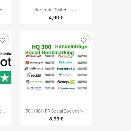
Vista rápida

...
Länderziel Twitch Live...
4,90 €
vorite_border
favorite_border
Vista rápida

...
300 HIGH PR Social Bookmark...
8,99 €