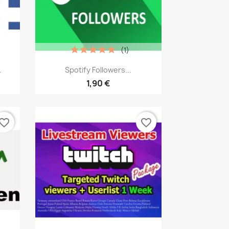
(1)
Vista rápida

.
Spotify Followers...
1,90 €
vorite_border
favorite_border