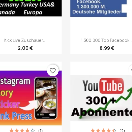
Vista rápida
Vista rápida


Kick Live Zuschauer...
1.300.000 Top Facebook..
2,00 €
8,99 €
favorite_border
fa
(1)
(2)