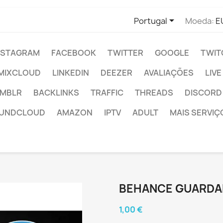

Portugal
Moeda:
E
NSTAGRAM
FACEBOOK
TWITTER
GOOGLE
TWIT
MIXCLOUD
LINKEDIN
DEEZER
AVALIAÇÕES
LIV
MBLR
BACKLINKS
TRAFFIC
THREADS
DISCORD
UNDCLOUD
AMAZON
IPTV
ADULT
MAIS SERVIÇ
BEHANCE GUARDA
1,00 €