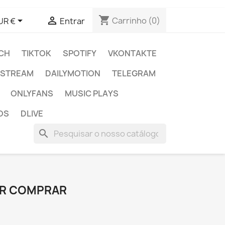
shopping_cart


Carrinho
(0)
UR €
Entrar
CH
TIKTOK
SPOTIFY
VKONTAKTE
E STREAM
DAILYMOTION
TELEGRAM
ONLYFANS
MUSIC PLAYS
OS
DLIVE
search
R COMPRAR