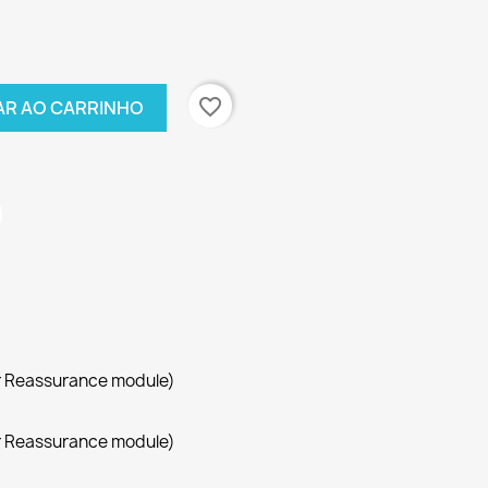
favorite_border
AR AO CARRINHO
r Reassurance module)
r Reassurance module)