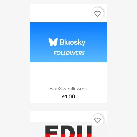
favorite_border
BlueSky Followers
€1,00
favorite_border