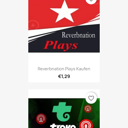
Reverbnation Plays Kaufen
€1,29
favorite_border