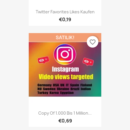
Twitter Favorites Likes Kaufen
€0,19
SATILIK!
favorite_border
Copy Of 1.000 Bis 1 Million...
€0,69