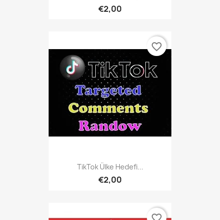
€2,00
favorite_border
TikTok Ülke Hedefi...
€2,00
favorite_border