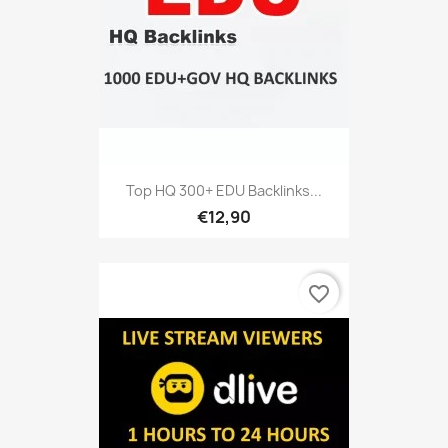
Top HQ 300+ EDU Backlinks...
€12,90
favorite_border