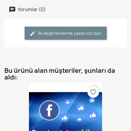
Yorumlar (0)
İlk değerlendirme yazan siz olun
Bu ürünü alan müşteriler, şunları da
aldı:
favorite_border