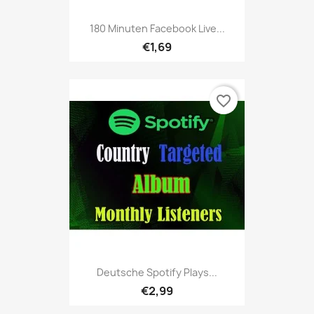
180 Minuten Facebook Live...
€1,69
favorite_border
Deutsche Spotify Plays...
€2,99