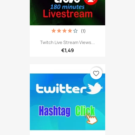
(1)
Twitch Live Stream Views...
€1,49
favorite_border