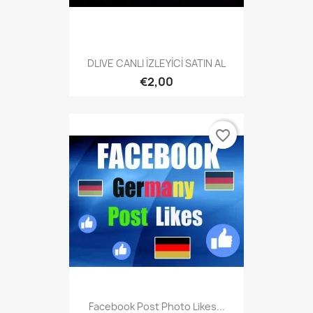
DLIVE CANLI İZLEYİCİ SATIN AL
€2,00
favorite_border
Facebook Post Photo Likes...