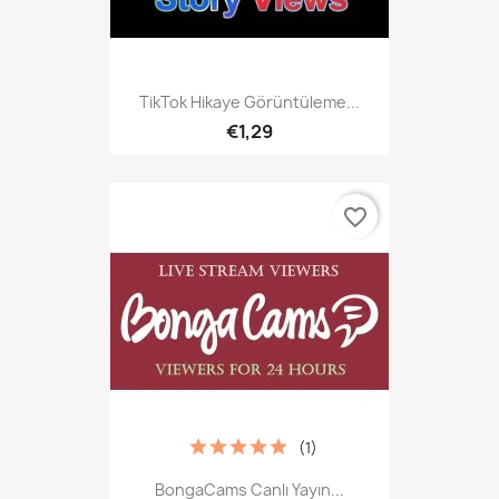
TikTok Hikaye Görüntüleme...
€1,29
favorite_border
(1)
BongaCams Canlı Yayın...