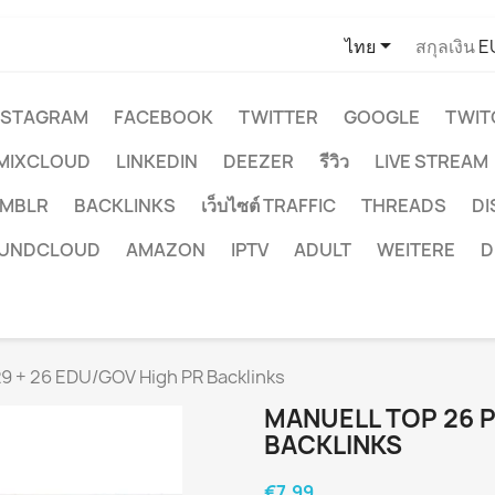

ไทย
สกุลเงิน
E
NSTAGRAM
FACEBOOK
TWITTER
GOOGLE
TWIT
MIXCLOUD
LINKEDIN
DEEZER
รีวิว
LIVE STREAM
MBLR
BACKLINKS
เว็บไซต์ TRAFFIC
THREADS
D
UNDCLOUD
AMAZON
IPTV
ADULT
WEITERE
D
9 + 26 EDU/GOV High PR Backlinks
MANUELL TOP 26 P
BACKLINKS
€7.99