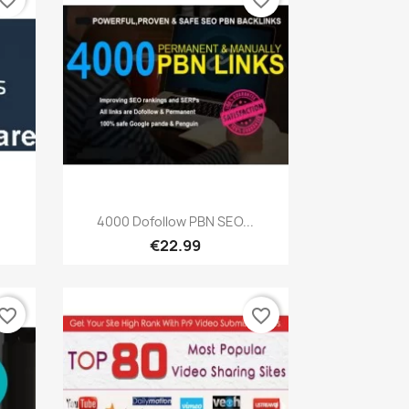
vorite_border
favorite_border
เปิดหน้าต่างย่อ

4000 Dofollow PBN SEO...
€22.99
vorite_border
favorite_border