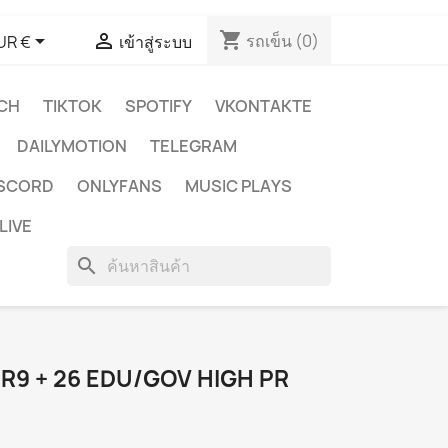
shopping_cart


รถเข็น
(0)
UR €
เข้าสู่ระบบ
CH
TIKTOK
SPOTIFY
VKONTAKTE
DAILYMOTION
TELEGRAM
ISCORD
ONLYFANS
MUSIC PLAYS
LIVE
search
R9 + 26 EDU/GOV HIGH PR