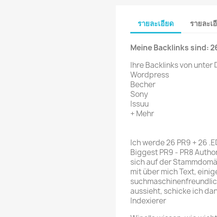
รายละเอียด
รายละเอ
Meine Backlinks sind: 2
Ihre Backlinks von unter
Wordpress
Becher
Sony
Issuu
+ Mehr
Ich werde 26 PR9 + 26 .E
Biggest PR9 - PR8 Author
sich auf der Stammdomäne
mit über mich Text, einig
suchmaschinenfreundlich
aussieht, schicke ich d
Indexierer