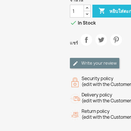

หยิบใส่ตะก

In Stock
แชร์
Write your review
Security policy
(edit with the Custome
Delivery policy
(edit with the Custome
Return policy
(edit with the Custome