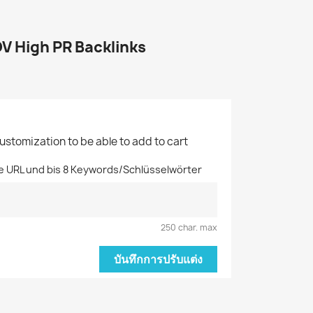
V High PR Backlinks
customization to be able to add to cart
e URL und bis 8 Keywords/Schlüsselwörter
250 char. max
บันทึกการปรับแต่ง