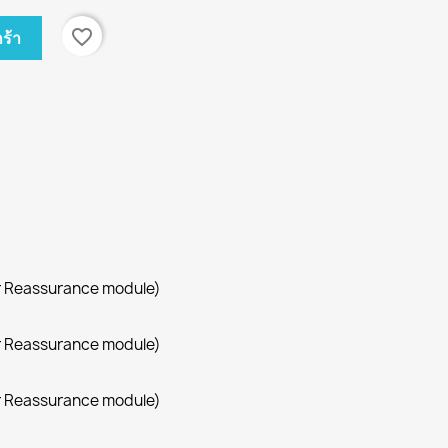
favorite_border
ร้า
r Reassurance module)
r Reassurance module)
r Reassurance module)