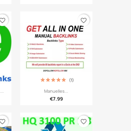
vorite_border
favorite_border
(1)
เปิดหน้าต่างย่อ

..
Manuelles...
€7.99
vorite_border
favorite_border