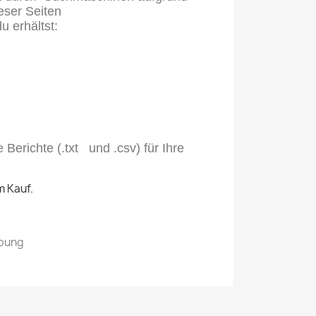
eser Seiten
u erhältst:
te Berichte
(.txt und .csv) für Ihre
 Kauf.
ibung