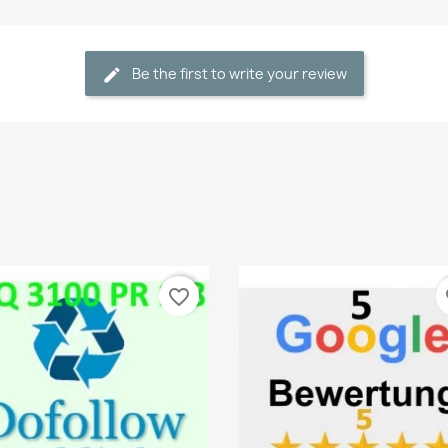
Be the first to write your review
favorite_border
fa