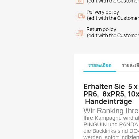
(edit with the Custome
Delivery policy
(edit with the Custome
Return policy
(edit with the Custome
รายละเอียด
รายละเอ
Erhalten Sie
5 x
PR6, 8xPR5, 10
Handeinträge
Wir Ranking Ihr
Ihre Kampagne wird ab
PINGUIN und PANDA 
die Backlinks sind
DO
werden
sofort
indizier