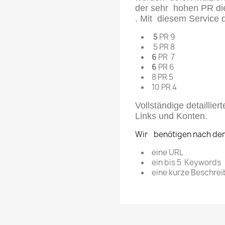
der
sehr hohen PR
di
.
Mit diesem Service d
5
PR 9
5 PR 8
6
PR 7
6
PR 6
8 PR 5
10 PR 4
Vollständige detaillier
Links und Konten.
Wir benötigen nach dem
eine URL
ein bis 5 Keywords
eine kurze Beschre