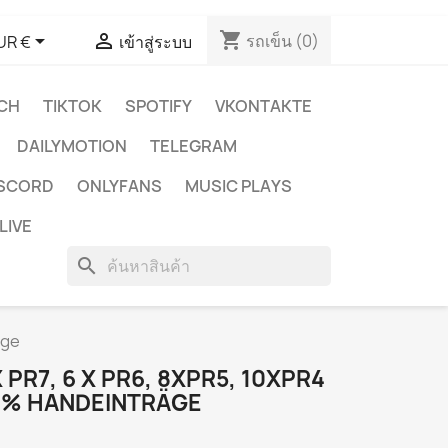
shopping_cart


รถเข็น
(0)
UR €
เข้าสู่ระบบ
CH
TIKTOK
SPOTIFY
VKONTAKTE
DAILYMOTION
TELEGRAM
ISCORD
ONLYFANS
MUSIC PLAYS
LIVE
search
äge
X PR7, 6 X PR6, 8XPR5, 10XPR4
0% HANDEINTRÄGE