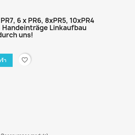
x PR7, 6 x PR6, 8xPR5, 10xPR4
% Handeinträge
Linkaufbau
durch uns!
favorite_border
ร้า