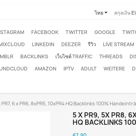

ไทย
สกุลเงิน
E
NSTAGRAM
FACEBOOK
TWITTER
GOOGLE
TWIT
MIXCLOUD
LINKEDIN
DEEZER
รีวิว
LIVE STREAM
MBLR
BACKLINKS
เว็บไซต์ TRAFFIC
THREADS
D
UNDCLOUD
AMAZON
IPTV
ADULT
WEITERE
D
6x PR7, 6 x PR6, 8xPR5, 10xPR4 HQ Backlinks 100% Handeintr
5 X PR9, 5X PR8, 6
HQ BACKLINKS 10
€7.90