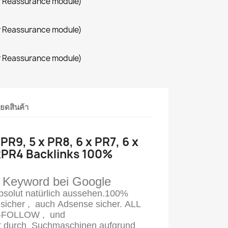
r Reassurance module)
r Reassurance module)
r Reassurance module)
ียดสินค้า
 PR9, 5 x PR8, 6 x PR7, 6 x
xPR4 Backlinks 100%
e Keyword bei Google
solut natürlich aussehen.
100%
sicher
, auch
Adsense
sicher.
ALL
-FOLLOW
, und
t
durch Suchmaschinen aufgrund