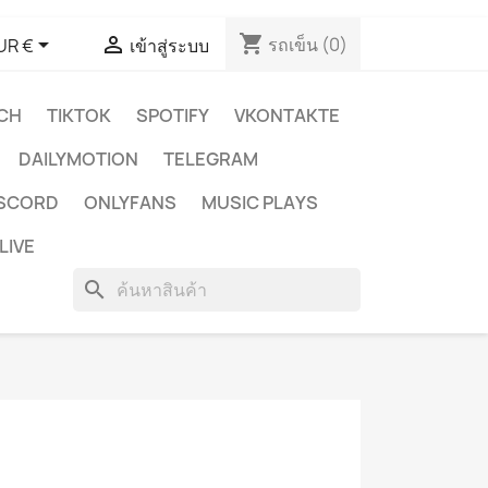
shopping_cart


รถเข็น
(0)
UR €
เข้าสู่ระบบ
CH
TIKTOK
SPOTIFY
VKONTAKTE
DAILYMOTION
TELEGRAM
ISCORD
ONLYFANS
MUSIC PLAYS
LIVE
search