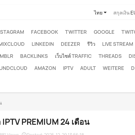

ไทย
สกุลเงิน
E
NSTAGRAM
FACEBOOK
TWITTER
GOOGLE
TWIT
MIXCLOUD
LINKEDIN
DEEZER
รีวิว
LIVE STREAM
MBLR
BACKLINKS
เว็บไซต์ TRAFFIC
THREADS
D
UNDCLOUD
AMAZON
IPTV
ADULT
WEITERE
D
น
้อ IPTV PREMIUM 24 เดือน
881 Views
Posted:
2025-12-29 13:56:18