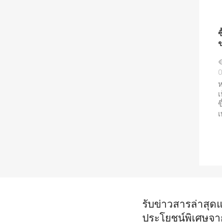
ซ
0
ห
เ
ข
เ
รับข่าวสารล่าสุด
ประโยชน์พิเศษจา