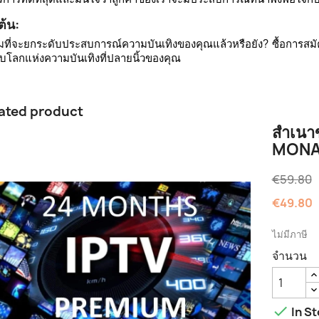
มต้น:
มที่จะยกระดับประสบการณ์ความบันเทิงของคุณแล้วหรือยัง? ซื้อการสมั
บโลกแห่งความบันเทิงที่ปลายนิ้วของคุณ
ated product
สำเนา
MONA
€59.80
€49.80
ไม่มีภาษี
จำนวน

In St