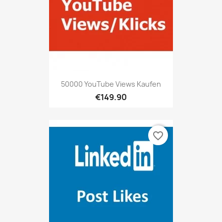
50000 YouTube Views Kaufen
€149.90
favorite_border