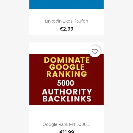
LinkedIn Likes Kaufen
€2.99
favorite_border
Google Rank Mit 5000...
€11.99