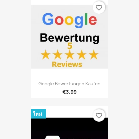
favorite_border
Google Bewertungen Kaufen
€3.99
ใหม่
favorite_border