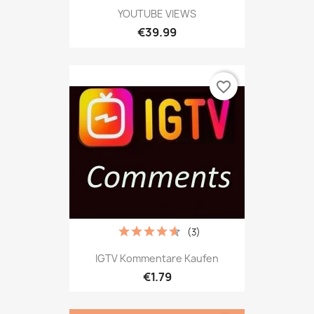
YOUTUBE VIEWS
€39.99
favorite_border
(3)
IGTV Kommentare Kaufen
€1.79