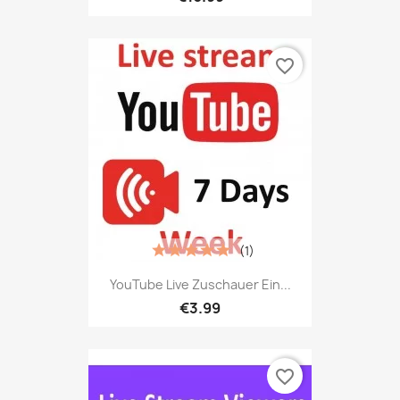
favorite_border
(1)
YouTube Live Zuschauer Ein...
€3.99
favorite_border