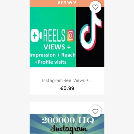
ลดราคา!
favorite_border
Instagram Reel Views +...
€0.99
favorite_border