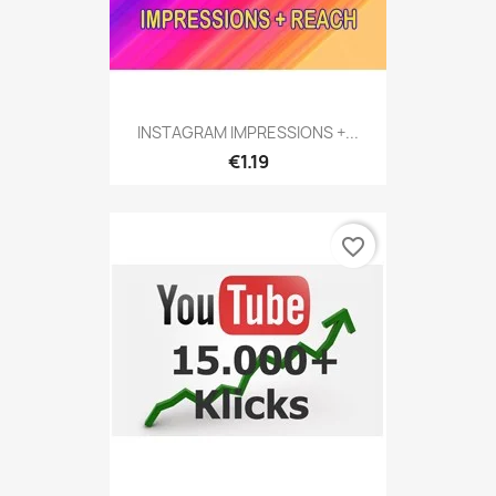
INSTAGRAM IMPRESSIONS +...
€1.19
favorite_border