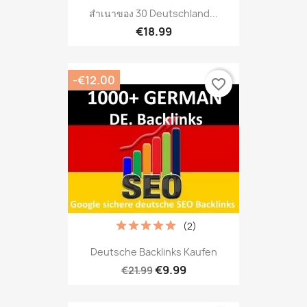
สำเนาของ 30 Deutschland...
€18.99
-€12.00
favorite_border
(2)
Deutsche Backlinks Kaufen
€9.99
€21.99