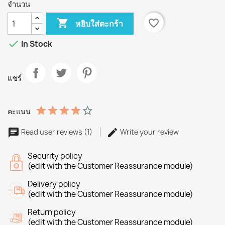
จำนวน

favorite_border
หยิบใส่ตะกร้า

In Stock
แชร์
คะแนน
Read user reviews (1)
Write your review
Security policy
(edit with the Customer Reassurance module)
Delivery policy
(edit with the Customer Reassurance module)
Return policy
(edit with the Customer Reassurance module)