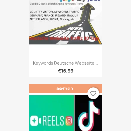
Keywords Deutsche Webseite...
€16.99
ลดราคา!
favorite_border