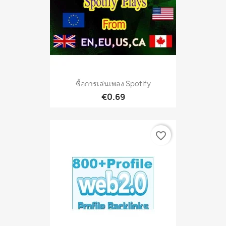
ซื้อการเล่นเพลง Spotify
€0.69
favorite_border