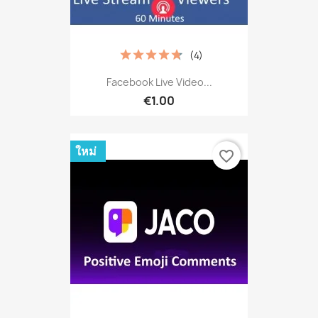
(4)
Facebook Live Video...
€1.00
ใหม่
favorite_border