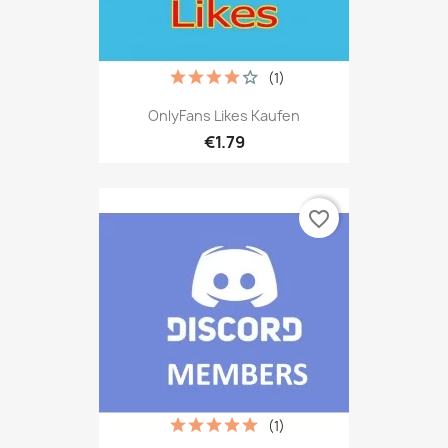
(1)
OnlyFans Likes Kaufen
€1.79
favorite_border
(1)