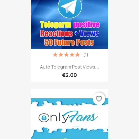
(1)
Auto Telegram Post Views...
€2.00
favorite_border