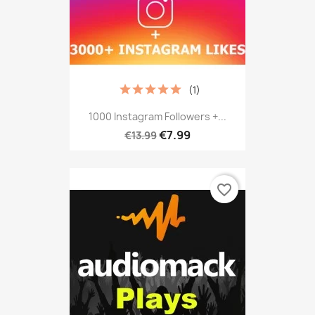
(1)
1000 Instagram Followers +...
€7.99
€13.99
favorite_border