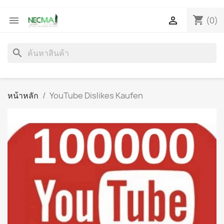
shopping_cart


(0)
search
หน้าหลัก
YouTube Dislikes Kaufen