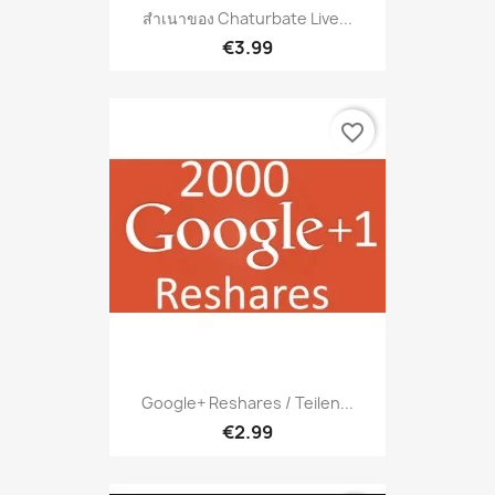
สำเนาของ Chaturbate Live...
€3.99
favorite_border
Google+ Reshares / Teilen...
€2.99