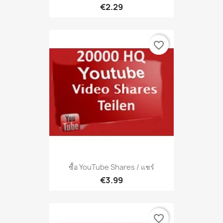
€2.29
favorite_border
ซื้อ YouTube Shares / แชร์
€3.99
favorite_border