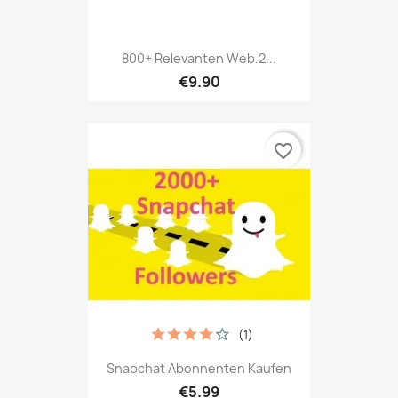
800+ Relevanten Web.2...
€9.90
favorite_border
(1)
Snapchat Abonnenten Kaufen
€5.99