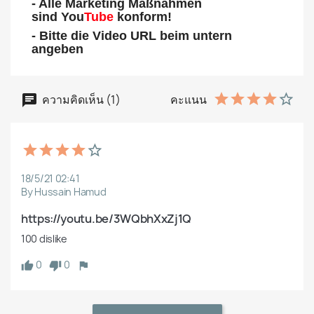
- Alle Marketing Maßnahmen
sind You
Tube
konform!
- Bitte die Video URL beim untern
angeben
ความคิดเห็น (1)
คะแนน
18/5/21 02:41
By Hussain Hamud
https://youtu.be/3WQbhXxZj1Q
100 dislike 
0
0