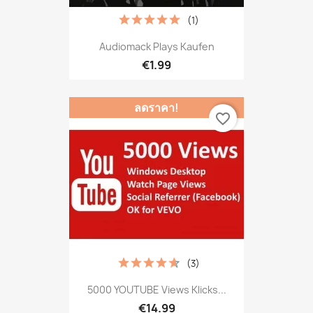
(1)
Audiomack Plays Kaufen
€1.99
ลดราคา!
favorite_border
(3)
5000 YOUTUBE Views Klicks...
€14.99