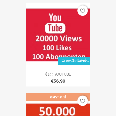
favorite_border
ออนไลน์เท่านั้น
ซื้อวิว YOUTUBE
€56.99
ลดราคา!
favorite_border