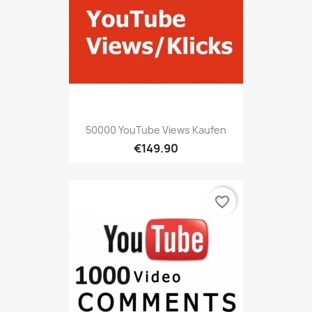
50000 YouTube Views Kaufen
€149.90
favorite_border