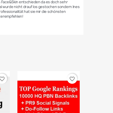
 Face&Skin entschieden da es doch sehr 
mal wurde nicht drauf los gestochen sondern Ines 
ofessionalität hat sie mir die schönsten 
terempfehlen! 
vorite_border
favorite_border