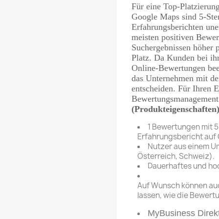
Für eine Top-Platzierun
Google Maps sind 5-Ste
Erfahrungsberichten une
meisten positiven Bewer
Suchergebnissen höher po
Platz. Da Kunden bei ih
Online-Bewertungen beei
das Unternehmen mit de
entscheiden. Für Ihren E
Bewertungsmanagement b
(Produkteigenschaften
1 Bewertungen mit 5
Erfahrungsbericht auf
Nutzer aus einem Um
Österreich, Schweiz).
Dauerhaftes und hoc
Auf Wunsch können auc
lassen, wie die Bewert
MyBusiness Direkt