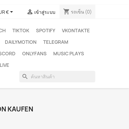
shopping_cart


รถเข็น
(0)
UR €
เข้าสู่ระบบ
CH
TIKTOK
SPOTIFY
VKONTAKTE
DAILYMOTION
TELEGRAM
ISCORD
ONLYFANS
MUSIC PLAYS
LIVE
search
ON KAUFEN