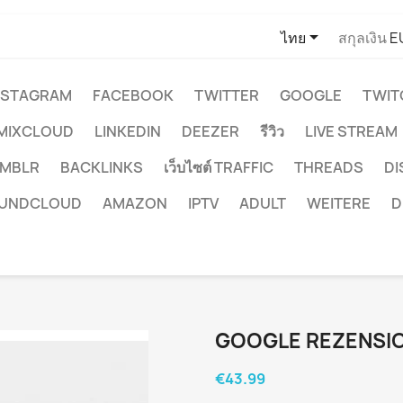

ไทย
สกุลเงิน
E
NSTAGRAM
FACEBOOK
TWITTER
GOOGLE
TWIT
MIXCLOUD
LINKEDIN
DEEZER
รีวิว
LIVE STREAM
MBLR
BACKLINKS
เว็บไซต์ TRAFFIC
THREADS
D
UNDCLOUD
AMAZON
IPTV
ADULT
WEITERE
D
GOOGLE REZENSI
€43.99