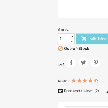
จำนวน

หยิบใส่ตะก

Out-of-Stock
แชร์
คะแนน
Read user reviews (2)