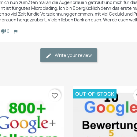
mich nun zum 3ten mal an die Augenbrauen getraut und mich für das
nt ist für gutes Microblading. Ich bin überglücklich denn das erste 
ich so viel Zeit für die Vorzeichnung genommen, mit viel Geduld und Pr
brauen hergezaubert. Vielen lieben Dank an euch. Werde euch wei
0
Write your review
OUT-OF-STOCK
favorite_border
fa