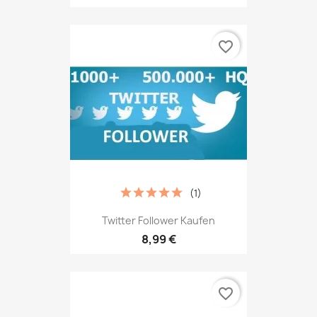
favorite_border
(1)
Twitter Follower Kaufen
8,99 €
favorite_border