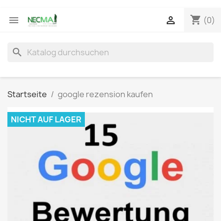
shopping_cart


(0)
search
Startseite
google rezension kaufen
NICHT AUF LAGER