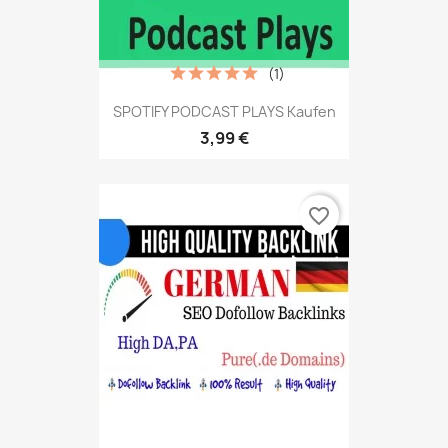
(1)
SPOTIFY PODCAST PLAYS Kaufen
3,99 €
favorite_border