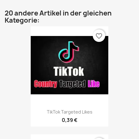
20 andere Artikel in der gleichen
Kategorie:
favorite_border
TikTok Targeted Likes
0,39 €