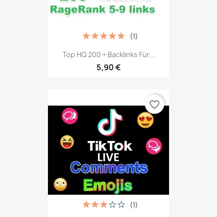
(1)
Top HQ 200 + Backlinks Für...
5,90 €
favorite_border
(1)