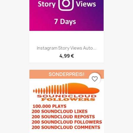
Instagram Story Views Auto...
4,99 €
SONDERPREIS!
favorite_border