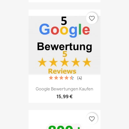
favorite_border
(4)
Google Bewertungen Kaufen
15,99 €
favorite_border