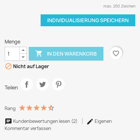
max. 250 Zeichen
INDIVIDUALISIERUNG SPEICHERN
Menge

favorite_border
IN DEN WARENKORB

Nicht auf Lager
Teilen
Rang
Kundenbewertungen lesen (2)
Eigenen
Kommentar verfassen