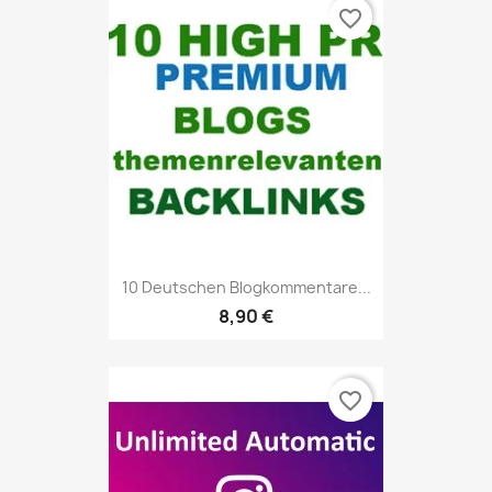
favorite_border
10 Deutschen Blogkommentare...
8,90 €
favorite_border