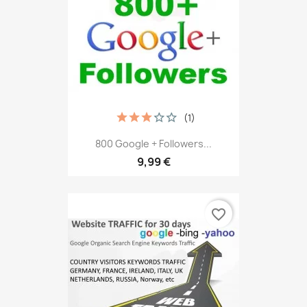
(1)
800 Google + Followers...
9,99 €
favorite_border