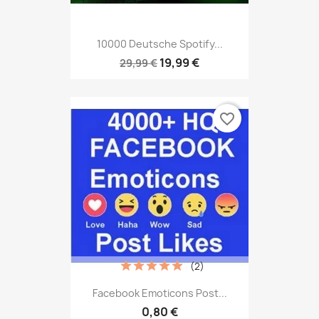
10000 Deutsche Spotify...
19,99 €
29,99 €
favorite_border
(2)
Facebook Emoticons Post...
0,80 €