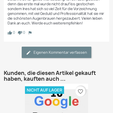
denn das erste mal wurde nicht drauf los gestochen 
sondern Ines hat sich so viel Zeit für die Vorzeichnung 
genommen, mit viel Geduld und Professionalität hat sie mir 
die schönsten Augenbrauen hergezaubert. Vielen lieben 
Dank an euch. Werde euch weiterempfehlen! 
0
0
Eigenen Kommentar verfassen
Kunden, die diesen Artikel gekauft
haben, kauften auch ...
NICHT AUF LAGER
favorite_border