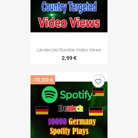
Länderziel Rumble Video Views
2,99 €
-10,00 €
favorite_border