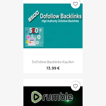
favorite_border
DoFollow Backlinks Kaufen
13,99 €
favorite_border