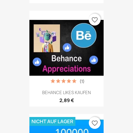
favorite_border
(1)
BEHANCE LIKES KAUFEN
2,89 €
NICHT AUF LAGER
favorite_border