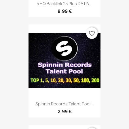
5 HQ Backlink 25 Plus DA PA...
8,99 €
favorite_border
Spinnin Records Talent Pool...
2,99 €