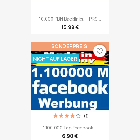
10.000 PBN Backlinks, + PR9...
15,99 €
SONDERPREIS!
favorite_border
NICHT AUF LAGER
(1)
1.100.000 Top Facebook...
6,90 €