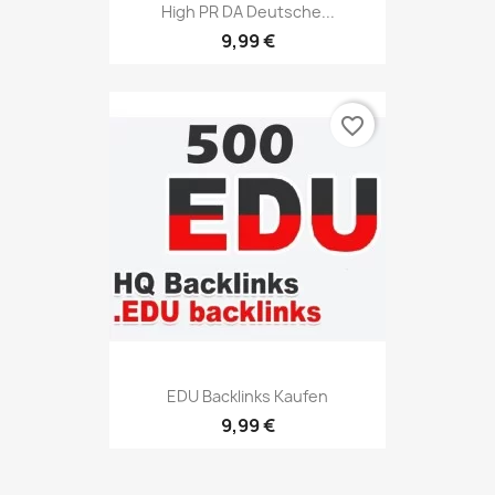
High PR DA Deutsche...
9,99 €
favorite_border
EDU Backlinks Kaufen
9,99 €