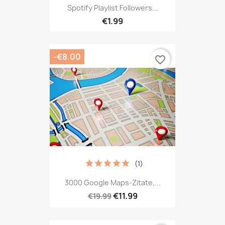
Spotify Playlist Followers...
€1.99
-€8.00
favorite_border
(1)
3000 Google Maps-Zitate,...
€11.99
€19.99