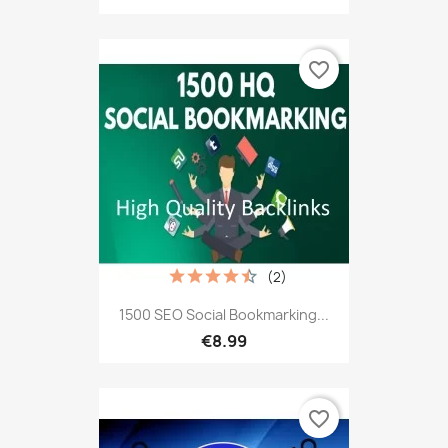
favorite_border
(2)
1500 SEO Social Bookmarking...
€8.99
favorite_border