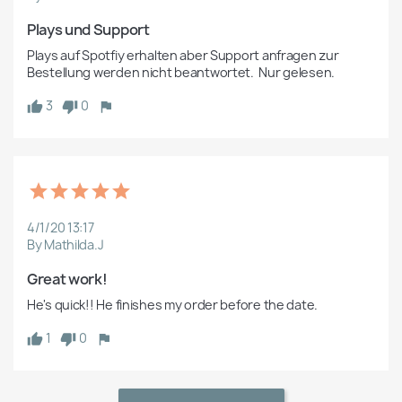
Plays und Support
Plays auf Spotfiy erhalten aber Support anfragen zur 
Bestellung werden nicht beantwortet.  Nur gelesen.
3
0
4/1/20 13:17
By Mathilda.J
Great work!
He's quick!! He finishes my order before the date.
1
0