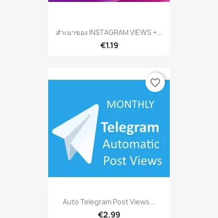
สำเนาของ INSTAGRAM VIEWS +...
€1.19
favorite_border
Auto Telegram Post Views...
€2.99