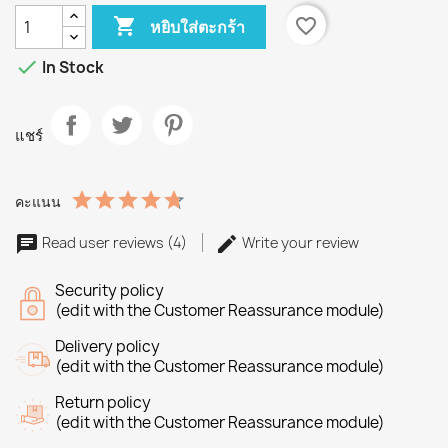

favorite_border
หยิบใส่ตะกร้า

In Stock
แชร์
คะแนน
Read user reviews (4)
Write your review
Security policy
(edit with the Customer Reassurance module)
Delivery policy
(edit with the Customer Reassurance module)
Return policy
(edit with the Customer Reassurance module)