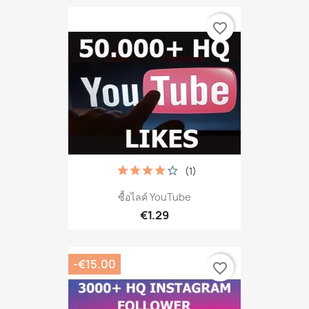
favorite_border
(1)
ซื้อไลค์ YouTube
€1.29
-€15.00
favorite_border