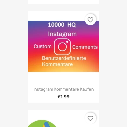
favorite_border
Instagram Kommentare Kaufen
€1.99
favorite_border