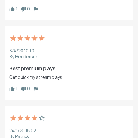
1
0
6/4/20 10:10
By Henderson.L
Best premium plays 
Get quick my stream plays 
1
0
24/1/20 15:02
By Patrick