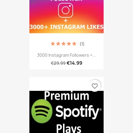
(1)
3000 Instagram Followers +...
€14.99
€29.99
favorite_border