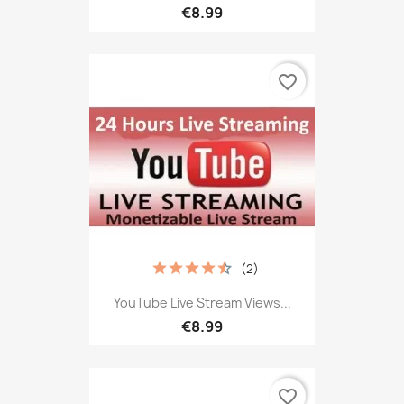
€8.99
favorite_border
(2)
YouTube Live Stream Views...
€8.99
favorite_border