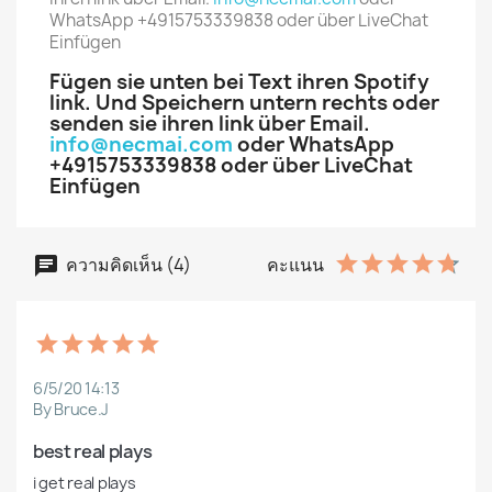
WhatsApp +4915753339838 oder über LiveChat
Einfügen
Fügen sie unten bei Text ihren Spotify
link. Und Speichern untern rechts oder
senden sie ihren link über Email.
info@necmai.com
oder WhatsApp
+4915753339838 oder über LiveChat
Einfügen
ความคิดเห็น (4)
คะแนน
6/5/20 14:13
By Bruce.J
best real plays
i get real plays