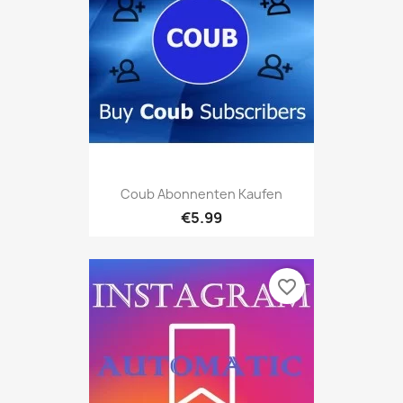
Coub Abonnenten Kaufen
€5.99
favorite_border