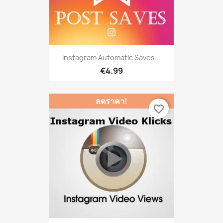
Instagram Automatic Saves...
€4.99
ลดราคา!
favorite_border