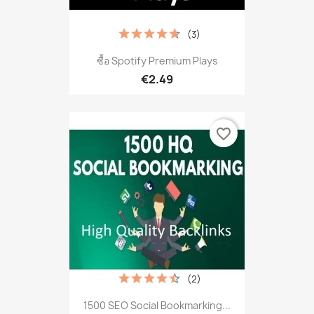
(3)
ซื้อ Spotify Premium Plays
€2.49
favorite_border
(2)
1500 SEO Social Bookmarking...