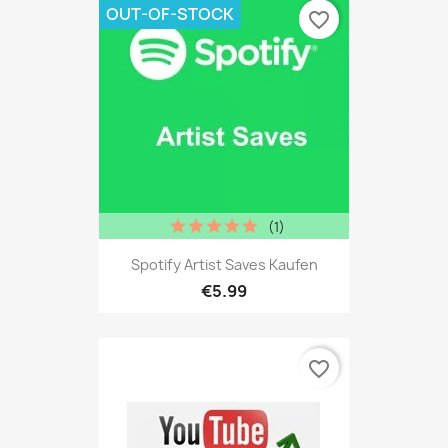
OUT-OF-STOCK
favorite_border
(1)
Spotify Artist Saves Kaufen
€5.99
favorite_border