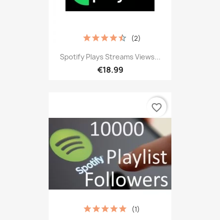
(2)
Spotify Plays Streams Views...
€18.99
favorite_border
(1)