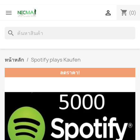
shopping_cart


(0)
search
หน้าหลัก
Spotify plays Kaufen
ลดราคา!