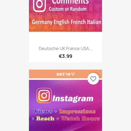
Deutsche UK France USA...
€3.99
ลดราคา!
favorite_border