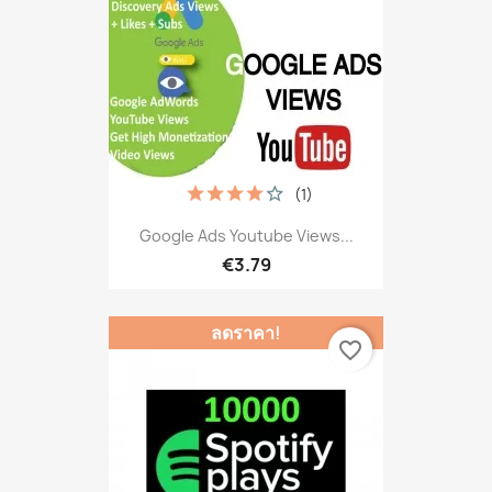
(1)
Google Ads Youtube Views...
€3.79
ลดราคา!
favorite_border