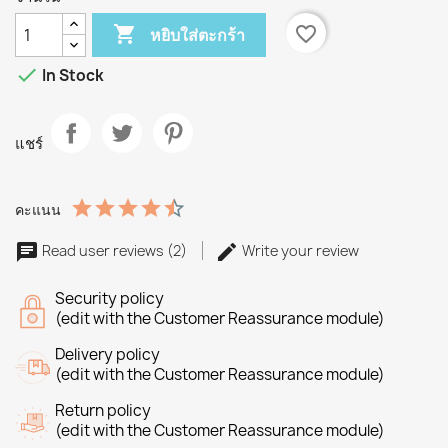

favorite_border
หยิบใส่ตะกร้า

In Stock
แชร์
คะแนน
Read user reviews (2)
Write your review
Security policy
(edit with the Customer Reassurance module)
Delivery policy
(edit with the Customer Reassurance module)
Return policy
(edit with the Customer Reassurance module)