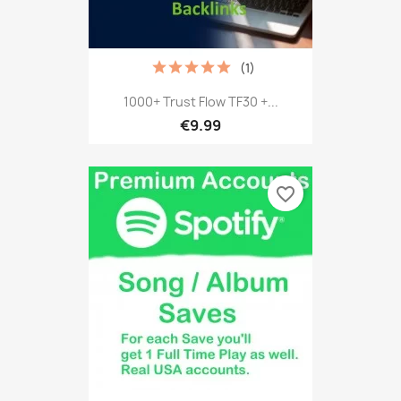
(1)
1000+ Trust Flow TF30 +...
€9.99
favorite_border