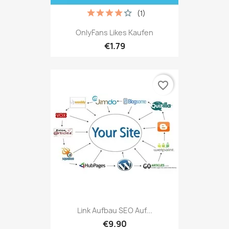
(1)
OnlyFans Likes Kaufen
€1.79
favorite_border
Link Aufbau SEO Auf...
€9.90