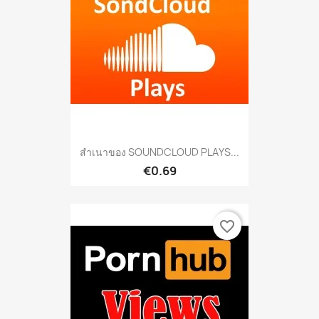
สำเนาของ SOUNDCLOUD PLAYS...
€0.69
favorite_border