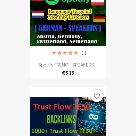
(1)
Spotify FRENCH SPEAKERS...
€3.15
favorite_border