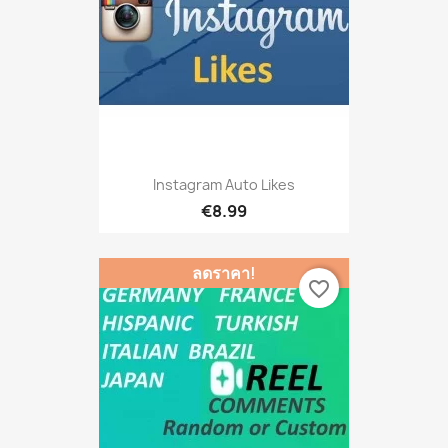
Instagram Auto Likes
€8.99
ลดราคา!
favorite_border