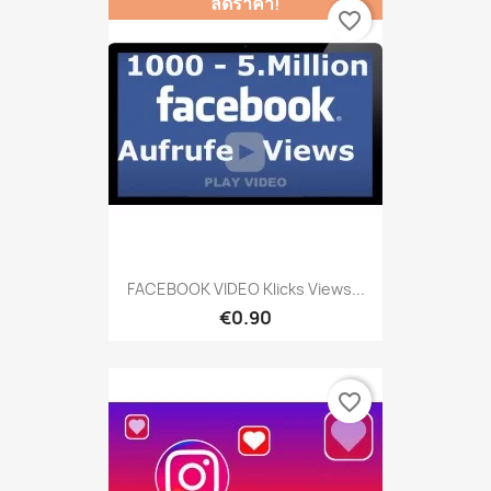
ลดราคา!
favorite_border
FACEBOOK VIDEO Klicks Views...
€0.90
favorite_border