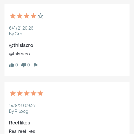
6/4/21 20:26
By Cro
@thisiscro
@thisiscro
0
0
14/8/20 09:27
By R.Loog
Reel likes
Real reel likes