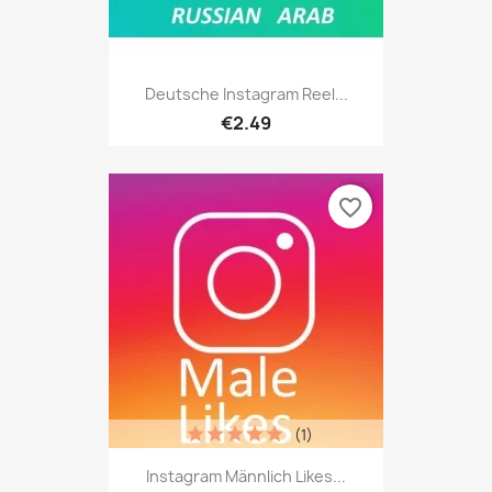
Deutsche Instagram Reel...
€2.49
favorite_border
(1)
Instagram Männlich Likes...