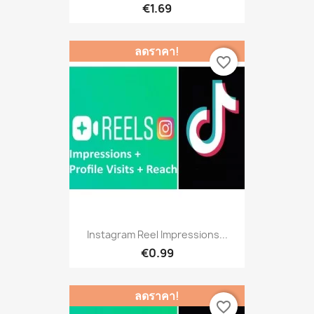
€1.69
ลดราคา!
favorite_border
Instagram Reel Impressions...
€0.99
ลดราคา!
favorite_border