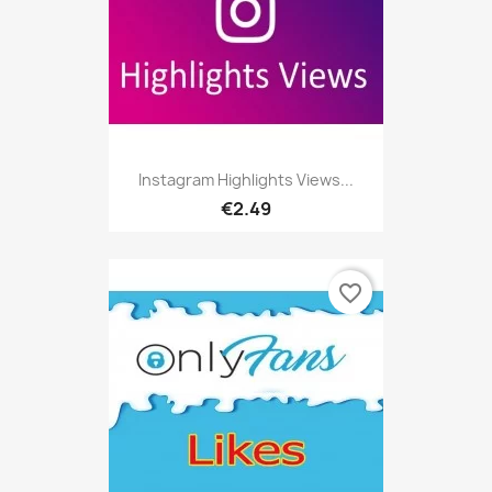
Instagram Highlights Views...
€2.49
favorite_border