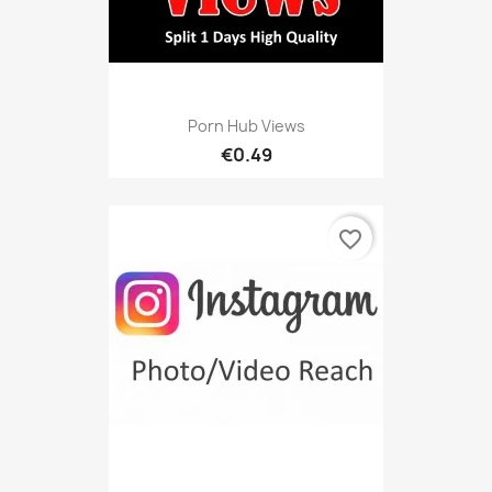
Porn Hub Views
€0.49
favorite_border