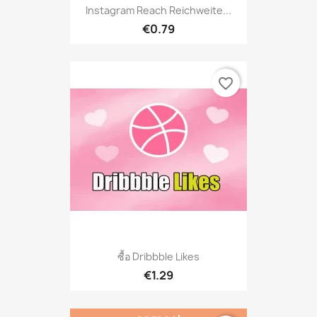
Instagram Reach Reichweite...
€0.79
favorite_border
ซื้อ Dribbble Likes
€1.29