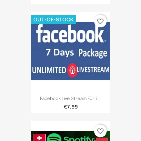
OUT-OF-STOCK
favorite_border
Facebook Live Stream Für 7...
€7.99
favorite_border