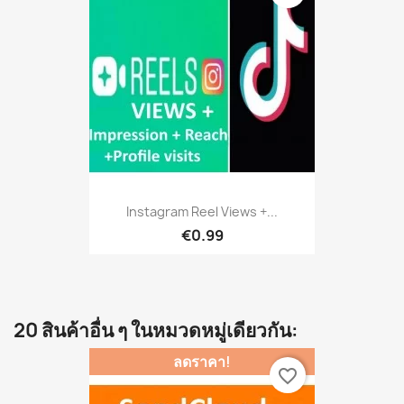
Instagram Reel Views +...
€0.99
20 สินค้าอื่น ๆ ในหมวดหมู่เดียวกัน:
ลดราคา!
favorite_border