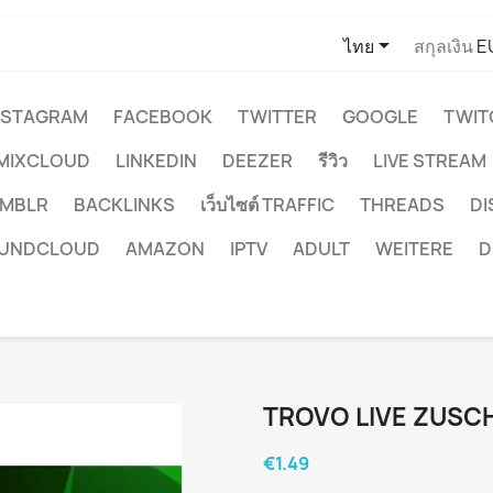

ไทย
สกุลเงิน
E
NSTAGRAM
FACEBOOK
TWITTER
GOOGLE
TWIT
MIXCLOUD
LINKEDIN
DEEZER
รีวิว
LIVE STREAM
MBLR
BACKLINKS
เว็บไซต์ TRAFFIC
THREADS
D
UNDCLOUD
AMAZON
IPTV
ADULT
WEITERE
D
TROVO LIVE ZUSC
€1.49