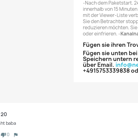
-Nach dem Paketstart.
2
innerhalb von 15 Minuten
mit der Viewer-Liste ver
Sie den Betrachter stopp
reduzieren möchten.
Sie
oder einfrieren.
-
Kanalna
Fügen sie ihren Trov
Fügen sie unten bei
Speichern untern re
über Email.
info@n
+4915753339838 od
120
sht baba 
0