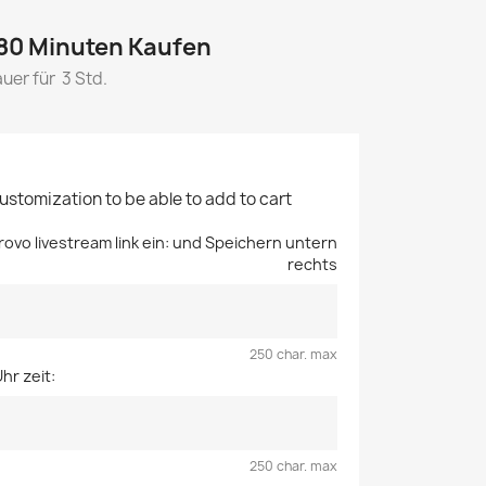
180 Minuten Kaufen
uer für 3 Std.
customization to be able to add to cart
Trovo livestream link ein: und Speichern untern
rechts
250 char. max
hr zeit:
250 char. max