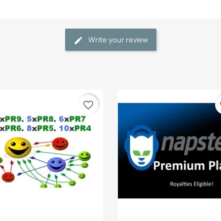
Write your review
favorite_border
fa