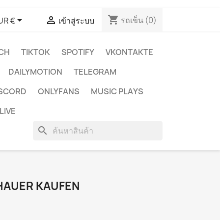
shopping_cart


รถเข็น
(0)
UR €
เข้าสู่ระบบ
CH
TIKTOK
SPOTIFY
VKONTAKTE
DAILYMOTION
TELEGRAM
ISCORD
ONLYFANS
MUSIC PLAYS
LIVE
search
HAUER KAUFEN