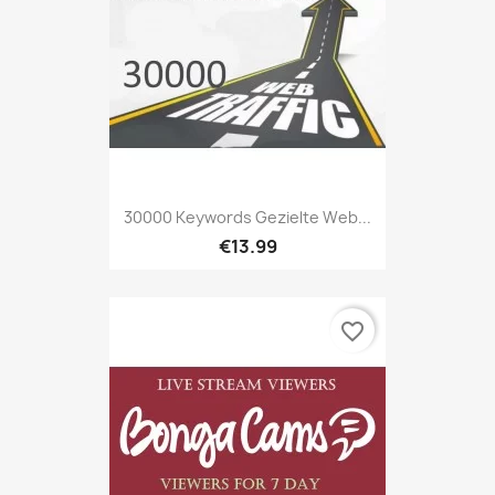
30000 Keywords Gezielte Web...
€13.99
favorite_border