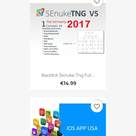
favorite_border
Backlink Senuke Tng Full...
€14.99
favorite_border