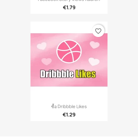
€1.79
favorite_border
ซื้อ Dribbble Likes
€1.29