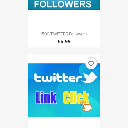
1500 TWITTER Followers
€5.99
favorite_border