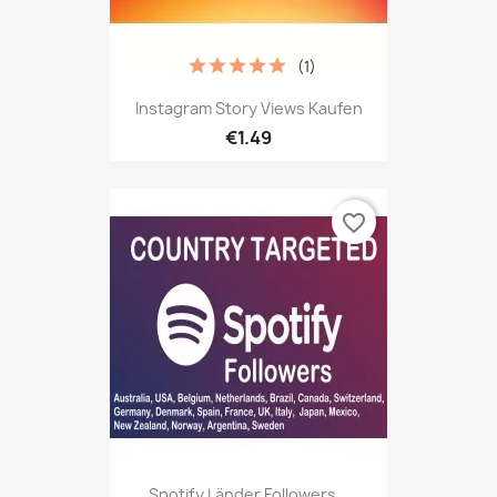
(1)
Instagram Story Views Kaufen
€1.49
favorite_border
Spotify Länder Followers...