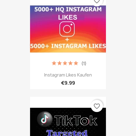
favorite_border
(1)
Instagram Likes Kaufen
€9.99
favorite_border