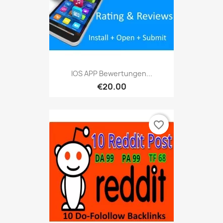
IOS APP Bewertungen...
€20.00
favorite_border