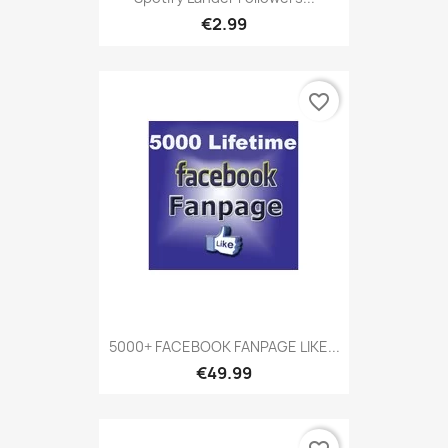
€2.99
favorite_border
5000+ FACEBOOK FANPAGE LIKE...
€49.99