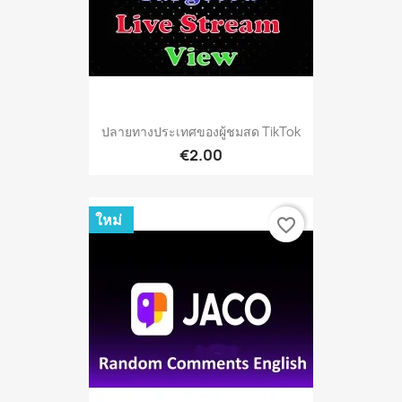
ปลายทางประเทศของผู้ชมสด TikTok
€2.00
ใหม่
favorite_border