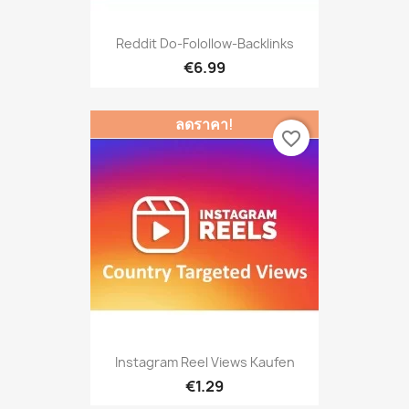
Reddit Do-Folollow-Backlinks
€6.99
ลดราคา!
favorite_border
Instagram Reel Views Kaufen
€1.29