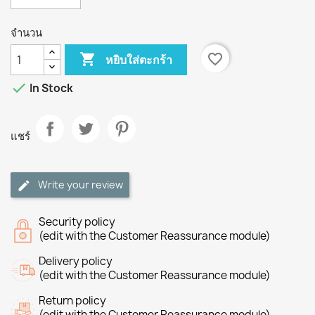
จำนวน

favorite_border
หยิบใส่ตะกร้า

In Stock
แชร์
Write your review
Security policy
(edit with the Customer Reassurance module)
Delivery policy
(edit with the Customer Reassurance module)
Return policy
(edit with the Customer Reassurance module)