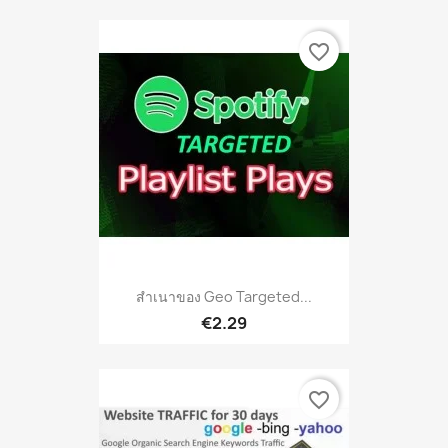
favorite_border
สำเนาของ Geo Targeted...
€2.29
favorite_border