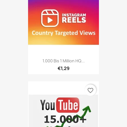
1.000 Bis 1 Million HQ...
€1,29
favorite_border