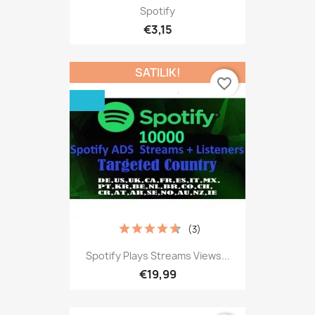
Spotify
€3,15
SATILIK!
favorite_border
(3)
Spotify Plays Streams Views...
€19,99