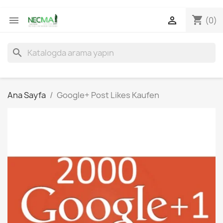
shopping_cart


(0)
search
Ana Sayfa
Google+ Post Likes Kaufen