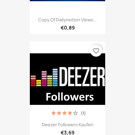
Copy Of Dailymotion Views...
€0,89
favorite_border
(1)
Deezer Followers Kaufen
€3,69