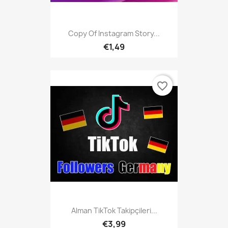
Copy Of Instagram Story...
€1,49
favorite_border
Alman TikTok Takipçileri...
€3,99