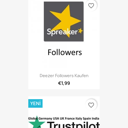
favorite_border
Deezer Followers Kaufen
€1,99
YENI
favorite_border