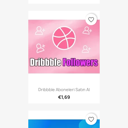
favorite_border
Dribbble Aboneleri Satın Al
€1,69
favorite_border