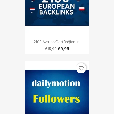
2100 Avrupa Geri Bağlantısı
€9,99
€15,99
favorite_border