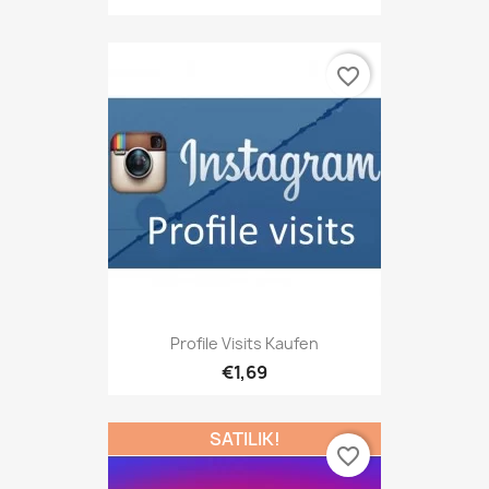
favorite_border
Profile Visits Kaufen
€1,69
SATILIK!
favorite_border