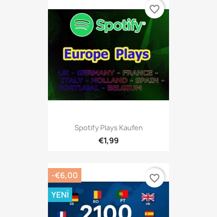
favorite_border
Spotify Plays Kaufen
€1,99
-€6,00
favorite_border
YENI