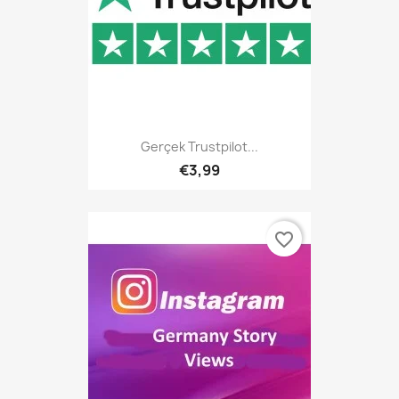
Gerçek Trustpilot...
€3,99
favorite_border