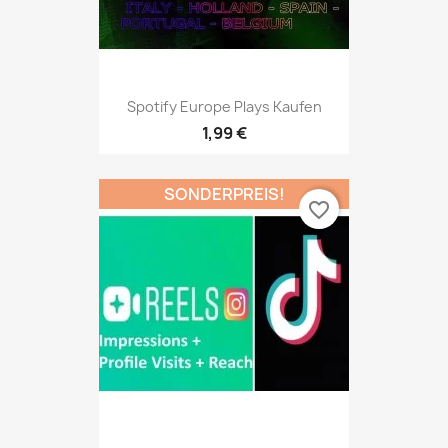
Spotify Europe Plays Kaufen
1,99 €
SONDERPREIS!
favorite_border