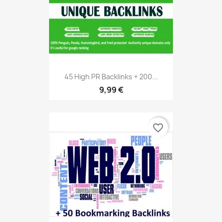
45 High PR Backlinks + 200...
9,99 €
favorite_border