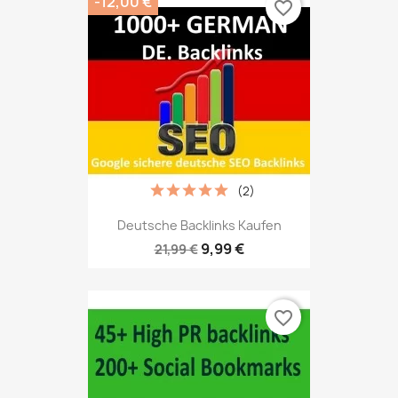
-12,00 €
favorite_border
(2)
Deutsche Backlinks Kaufen
9,99 €
21,99 €
favorite_border