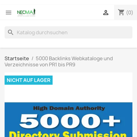
shopping_cart


(0)
search
Startseite
5000 Backlinks Webkataloge und
Verzeichnisse von PR1 bis PR9
NICHT AUF LAGER