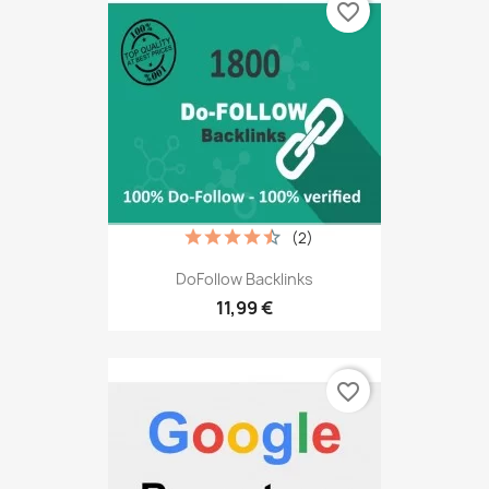
favorite_border
(2)
DoFollow Backlinks
11,99 €
favorite_border