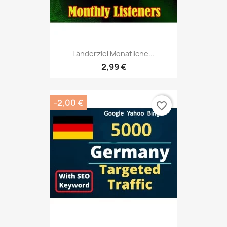
Länderziel Monatliche...
2,99 €
-2,00 €
favorite_border