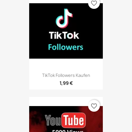
favorite_border
TikTok Followers Kaufen
1,99 €
favorite_border