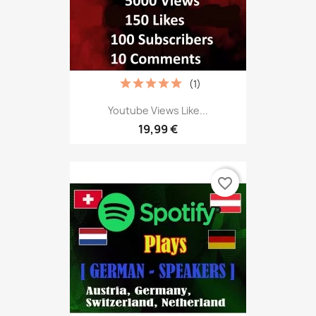
(1)
Youtube Views Like...
19,99 €
favorite_border