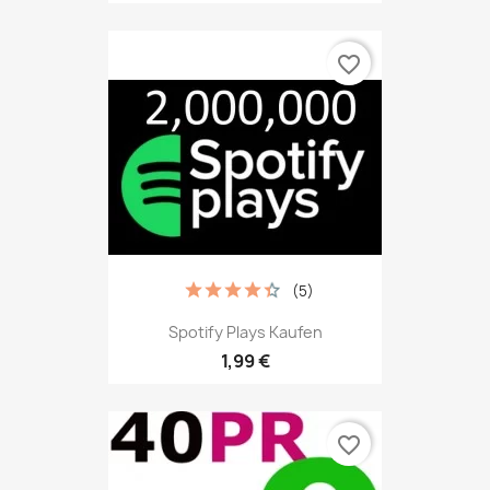
favorite_border
(5)
Spotify Plays Kaufen
1,99 €
favorite_border