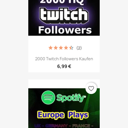
(2)
2000 Twitch Followers Kaufen
6,99 €
favorite_border