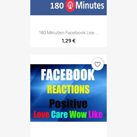
180 Minuten Facebook Live...
1,29 €
favorite_border