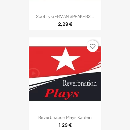
Spotify GERMAN SPEAKERS...
2,29 €
favorite_border
Reverbnation Plays Kaufen
1,29 €