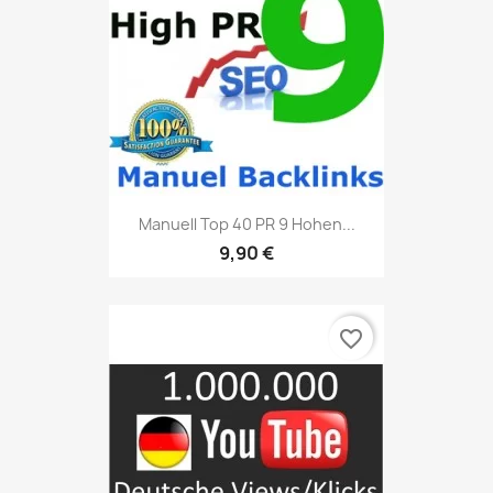
Manuell Top 40 PR 9 Hohen...
9,90 €
favorite_border