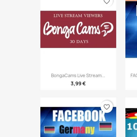
favorite_border
Vorschau

BongaCams Live Stream...
FA
3,99 €
favorite_border