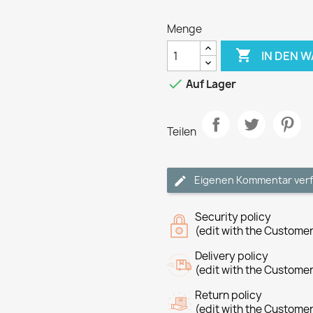
Menge

IN DEN 

Auf Lager
Teilen
Eigenen Kommentar ver
Security policy
(edit with the Custome
Delivery policy
(edit with the Custome
Return policy
(edit with the Custome