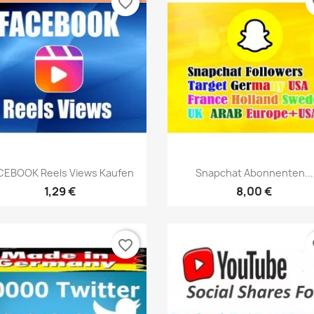
favorite_border
fa
Vorschau
Vorschau


CEBOOK Reels Views Kaufen
Snapchat Abonnenten...
1,29 €
8,00 €
favorite_border
fa