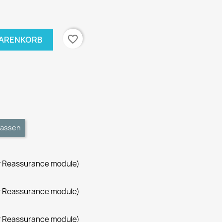
favorite_border
WARENKORB
fassen
r Reassurance module)
r Reassurance module)
r Reassurance module)