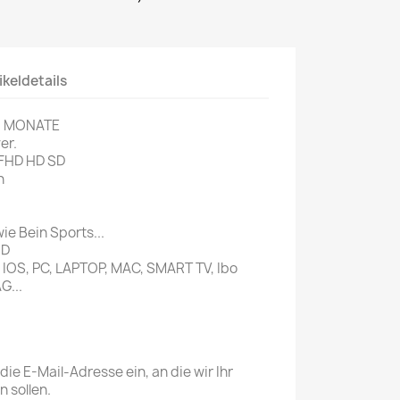
ikeldetails
6 MONATE
er.
FHD HD SD
n
e Bein Sports...
ID
, IOS, PC, LAPTOP, MAC, SMART TV, Ibo
G...
die E-Mail-Adresse ein, an die wir Ihr
 sollen.