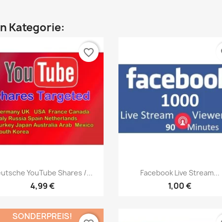
en Kategorie:
favorite_border
fa
Vorschau
Vorschau


utsche YouTube Shares /...
Facebook Live Stream...
4,99 €
1,00 €
SONDERPREIS!