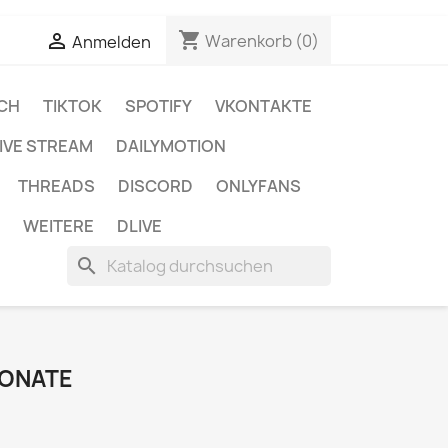
shopping_cart


Warenkorb
(0)
Anmelden
CH
TIKTOK
SPOTIFY
VKONTAKTE
IVE STREAM
DAILYMOTION
THREADS
DISCORD
ONLYFANS
WEITERE
DLIVE
search
MONATE