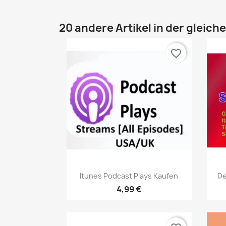
20 andere Artikel in der gleich
favorite_border
Vorschau

Itunes Podcast Plays Kaufen
De
4,99 €