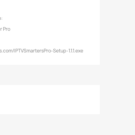
p:
r Pro
s.com/IPTVSmartersPro-Setup-1.1.1.exe