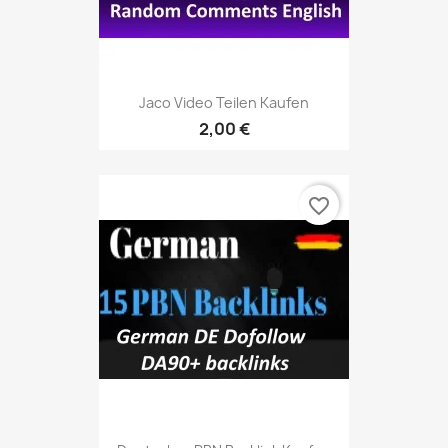
Jaco Video Teilen Kaufen
2,00 €
favorite_border