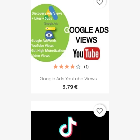
favorite_border
(1)
Google Ads Youtube Views...
3,79 €
favorite_border