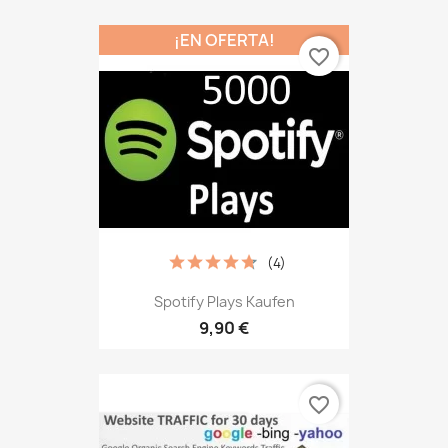
¡EN OFERTA!
favorite_border
(4)
Spotify Plays Kaufen
9,90 €
favorite_border