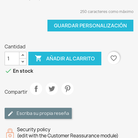
250 caracteres como máximo
GUARDAR PERSONALIZACIÓN
Cantidad

favorite_border
AÑADIR AL CARRITO

En stock
Compartir
Escriba su propia reseña
Security policy
(edit with the Customer Reassurance module)