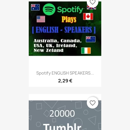
favorite_border
Spotify ENGLISH SPEAKERS...
2,29 €
favorite_border