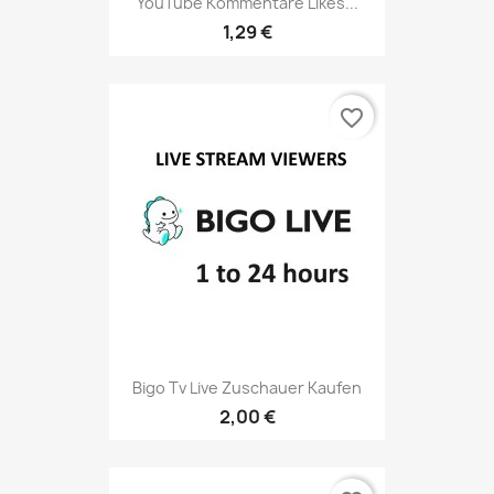
YouTube Kommentare Likes...
1,29 €
favorite_border
Bigo Tv Live Zuschauer Kaufen
2,00 €