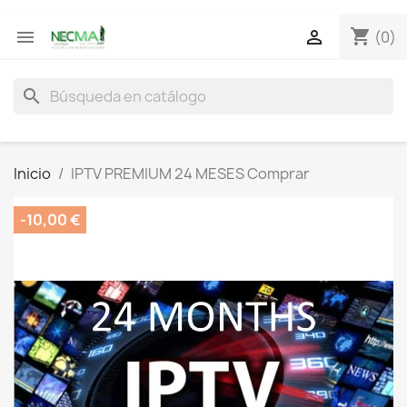
shopping_cart


(0)
search
Inicio
IPTV PREMIUM 24 MESES Comprar
-10,00 €