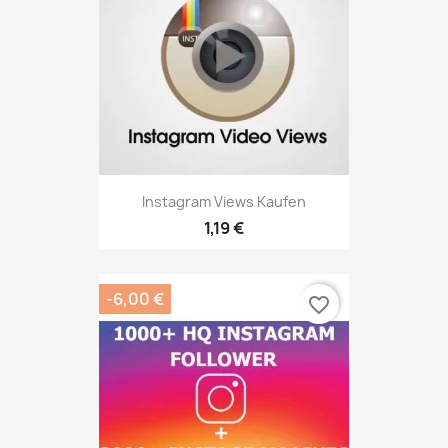
Instagram Views Kaufen
1,19 €
-6,00 €
favorite_border