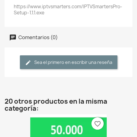
https://www.iptvsmarters.com/IPTVSmartersPro-
Setup-1.1.1.exe
Comentarios (0)
Sea el primero en escribir una reseña
20 otros productos en la misma
categoría:
favorite_border