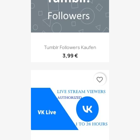
Tumblr Followers Kaufen
3,99 €
favorite_border