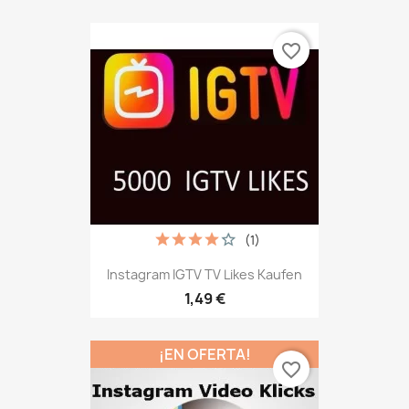
favorite_border
(1)
Instagram IGTV TV Likes Kaufen
1,49 €
¡EN OFERTA!
favorite_border