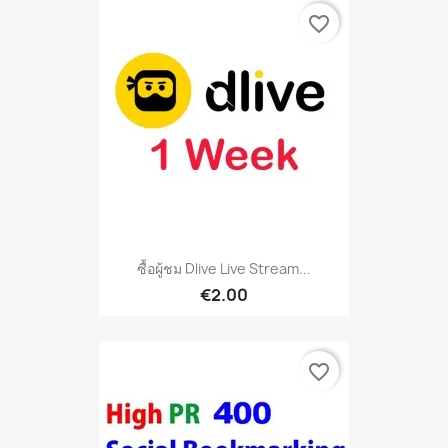
favorite_border
ซื้อผู้ชม Dlive Live Stream...
€2.00
favorite_border