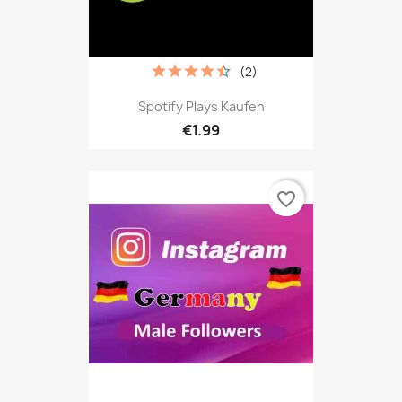
(2)
Spotify Plays Kaufen
€1.99
favorite_border