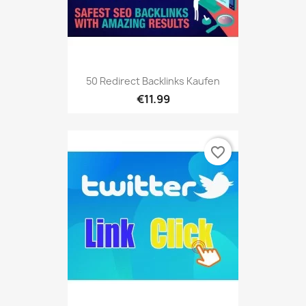
50 Redirect Backlinks Kaufen
€11.99
favorite_border