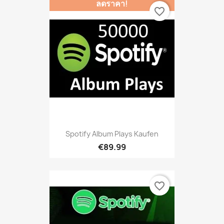
ลดราคา!
favorite_border
Spotify Album Plays Kaufen
€89.99
favorite_border