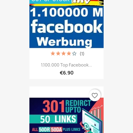
(1)
1.100.000 Top Facebook...
€6.90
favorite_border