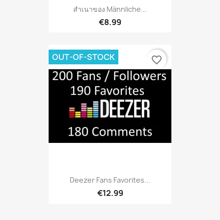
สำเนาของ Männliche...
€8.99
OUT-OF-STOCK
favorite_border
Deezer Fans Favorites...
€12.99