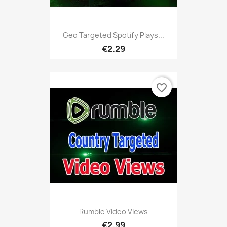
Geo Targeted Spotify Plays...
€2.29
favorite_border
Rumble Video Views
€2.99