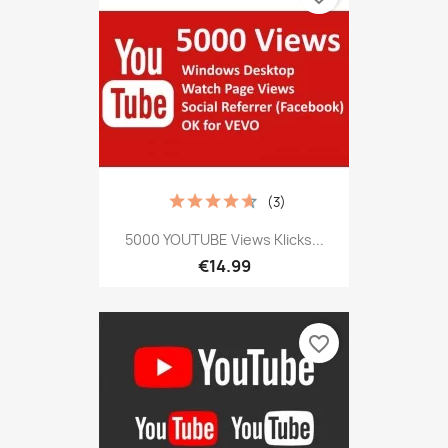
(3)
5000 YOUTUBE Views Klicks...
€14.99
favorite_border