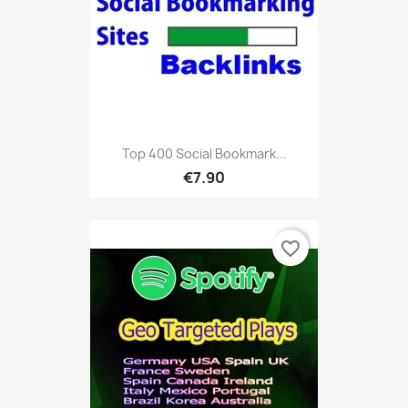
Top 400 Social Bookmark...
€7.90
favorite_border