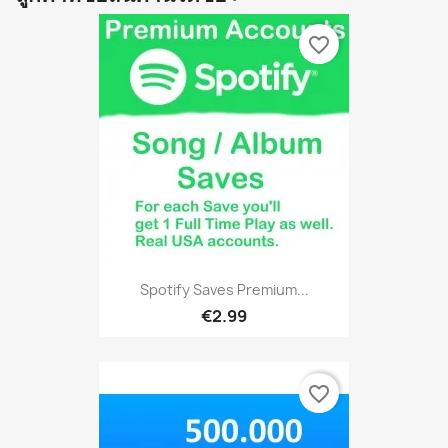
favorite_border
Spotify Saves Premium...
€2.99
favorite_border