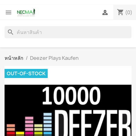
shopping_cart


(0)
search
หน้าหลัก
Deezer Plays Kaufen
OUT-OF-STOCK