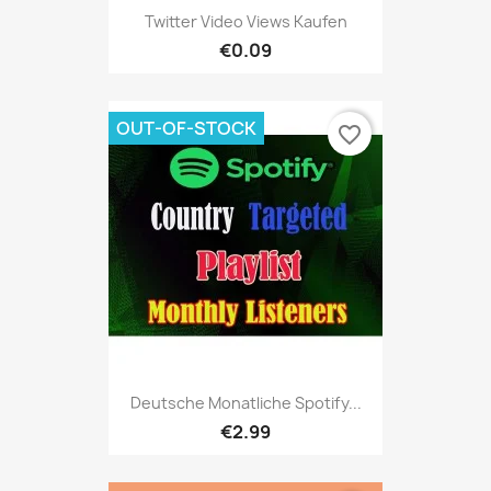
Twitter Video Views Kaufen
€0.09
OUT-OF-STOCK
favorite_border
Deutsche Monatliche Spotify...
€2.99