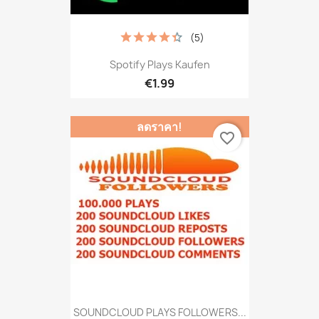
(5)
Spotify Plays Kaufen
€1.99
ลดราคา!
favorite_border
SOUNDCLOUD PLAYS FOLLOWERS...