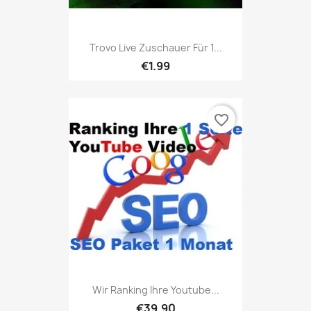
Trovo Live Zuschauer Für 1...
€1.99
favorite_border
Wir Ranking Ihre Youtube...
€39.90