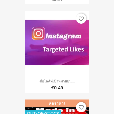
favorite_border
ซื้อไลค์ที่เป้าหมายบน...
€0.49
ลดราคา!
favorite_border
OUT-OF-STOCK