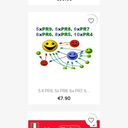
favorite_border
5 X PR9, 5x PR8, 6x PR7, 6...
€7.90
favorite_border