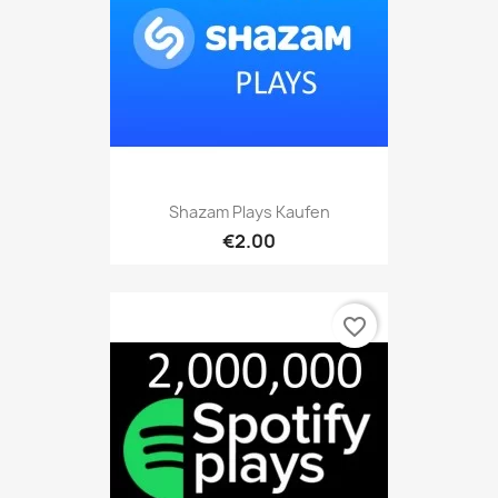
Shazam Plays Kaufen
€2.00
favorite_border