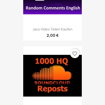
Jaco Video Teilen Kaufen
2,00 €
favorite_border