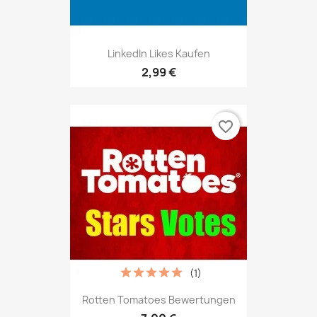
LinkedIn Likes Kaufen
2,99 €
favorite_border
(1)
Rotten Tomatoes Bewertungen