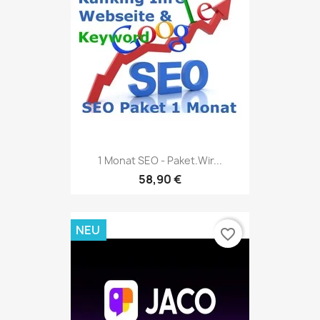
1 Monat SEO - Paket.Wir...
58,90 €
NEU
favorite_border