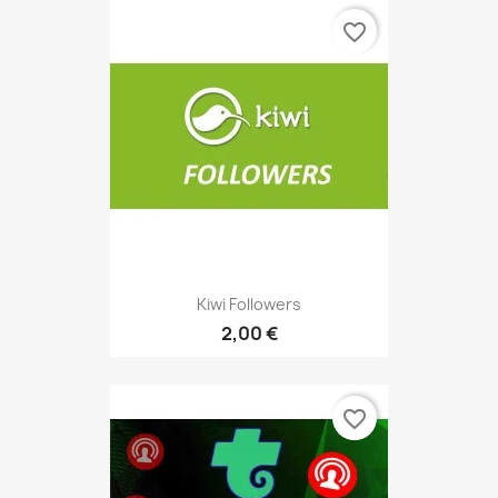
favorite_border
Kiwi Followers
2,00 €
favorite_border