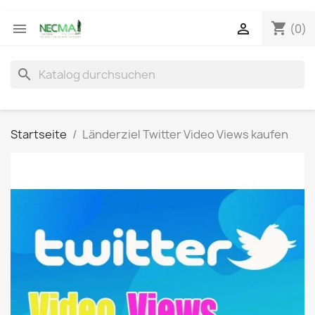
shopping_cart


(0)
search
Startseite
Länderziel Twitter Video Views kaufen