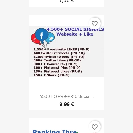
7,00 €
favorite_border
4500 HQ PR9-PR10 Social...
9,99 €
favorite_border