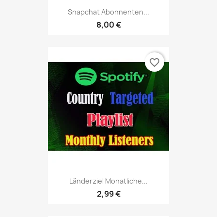
Snapchat Abonnenten...
8,00 €
favorite_border
Länderziel Monatliche...
2,99 €