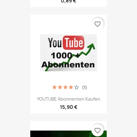
0,89 €
favorite_border
(1)
YOUTUBE Abonnenten Kaufen
15,90 €
favorite_border