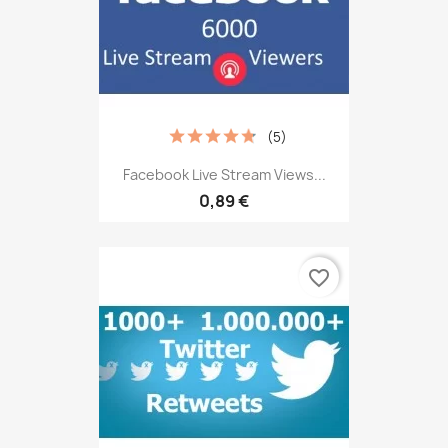
(5)
Facebook Live Stream Views...
0,89 €
favorite_border