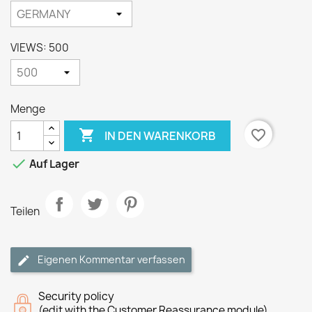
VIEWS: 500
Menge

favorite_border
IN DEN WARENKORB

Auf Lager
Teilen
Eigenen Kommentar verfassen
Security policy
(edit with the Customer Reassurance module)