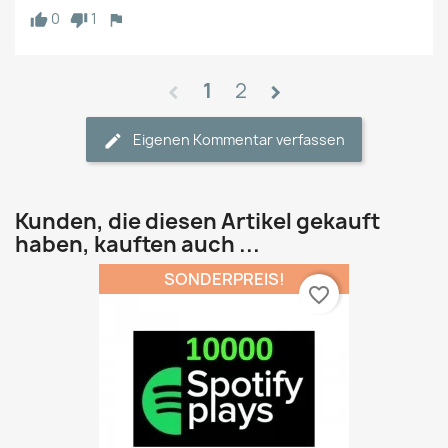
0
1
1
2
chevron_left
chevron_right
Eigenen Kommentar verfassen
Kunden, die diesen Artikel gekauft
haben, kauften auch ...
SONDERPREIS!
favorite_border