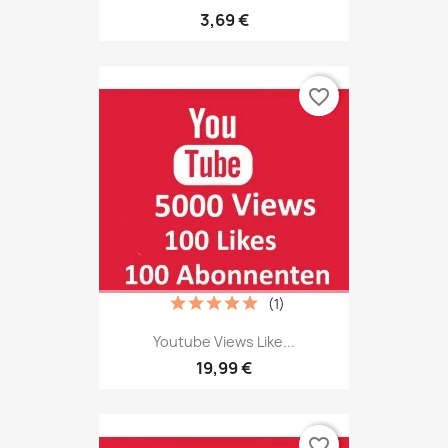
3,69 €
favorite_border
(1)
Youtube Views Like...
19,99 €
favorite_border