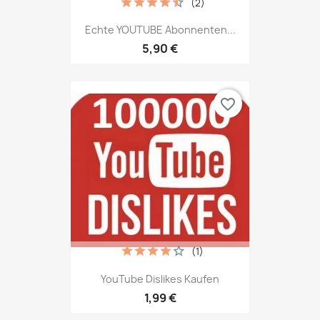
(2)
Echte YOUTUBE Abonnenten...
5,90 €
favorite_border
(1)
YouTube Dislikes Kaufen
1,99 €