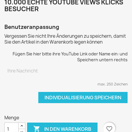
10.000 ECHTE YOUTUBE VIEWS KLICKS
BESUCHER
Benutzeranpassung
Vergessen Sie nicht Ihre Änderungen zu speichern, damit
Sie den Artikel in den Warenkorb legen können
Fügen Sie hier bitte ihre YouTube Link oder Name ein: und
Speichern untern rechts
max. 250 Zeichen
INDIVIDUALISIERUNG SPEICHERN
Menge

favorite_border
IN DEN WARENKORB