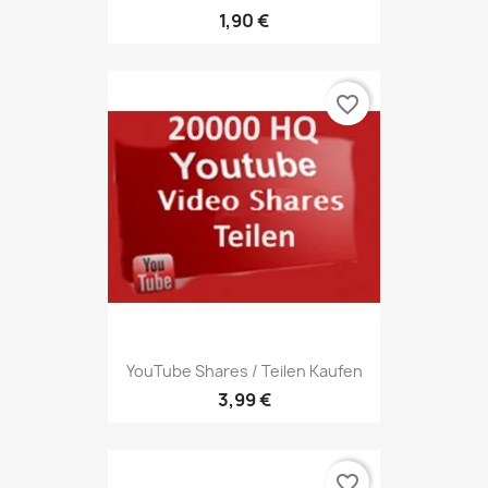
1,90 €
favorite_border
YouTube Shares / Teilen Kaufen
3,99 €
favorite_border