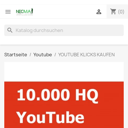
shopping_cart


(0)
search
Startseite
Youtube
YOUTUBE KLICKS KAUFEN