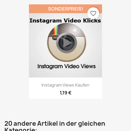
SONDERPREIS!
favorite_border
Instagram Views Kaufen
1,19 €
20 andere Artikel in der gleichen
Kategorie: