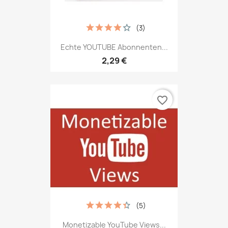
(3)
Echte YOUTUBE Abonnenten...
2,29 €
favorite_border
(5)
Monetizable YouTube Views...