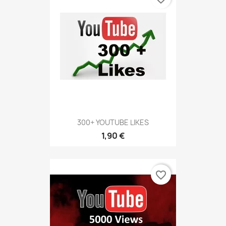
300+ YOUTUBE LIKES
1,90 €
favorite_border