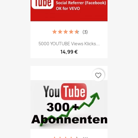
(3)
5000 YOUTUBE Views Klicks...
14,99 €
favorite_border