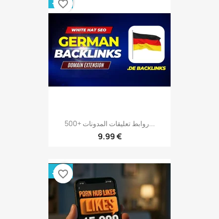
جديد
favorite_border
500+ روابط تعليقات المدونات...
9.99 €
جديد
favorite_border