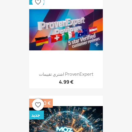
جديد
favorite_border
اشتري تقييمات ProvenExpert
4.99 €
-10.00 €
favorite_border
جديد