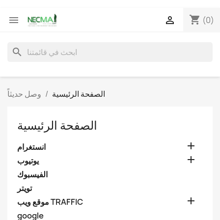
shopping_cart


(0)
search
الصفحة الرئيسية
وصل حديثاً
الصفحة الرئيسية

انستغرام

يوتيوب
الفيسبوك
تويتر

موقع ويب TRAFFIC
google