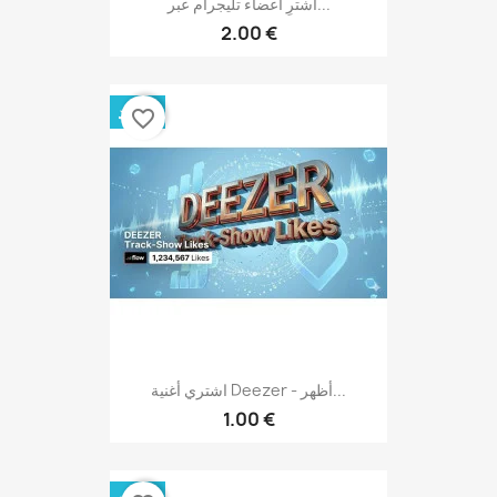
اشترِ أعضاء تليجرام عبر...
2.00 €
جديد
favorite_border
اشتري أغنية Deezer - أظهر...
1.00 €