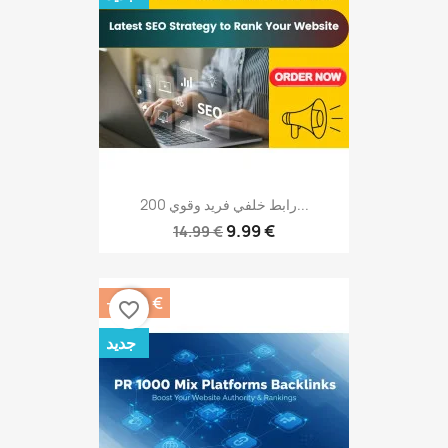
200 رابط خلفي فريد وقوي...
9.99 €
14.99 €
-3.00 €
favorite_border
جديد