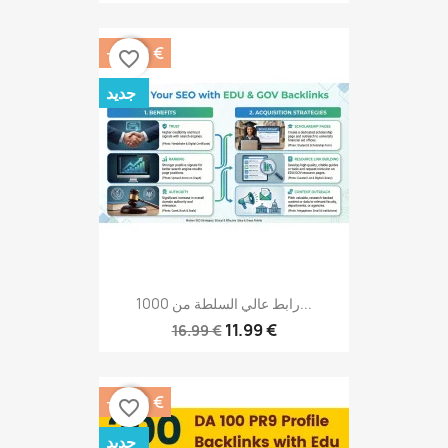
-5.00 €
favorite_border
جديد
1000 رابط عالي السلطة من...
11.99 €
16.99 €
-5.00 €
favorite_border
جديد