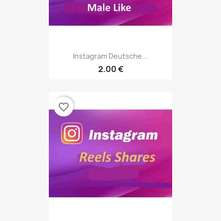
Instagram Deutsche...
2.00 €
favorite_border