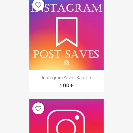
favorite_border
Instagram Saves Kaufen
1.00 €
favorite_border