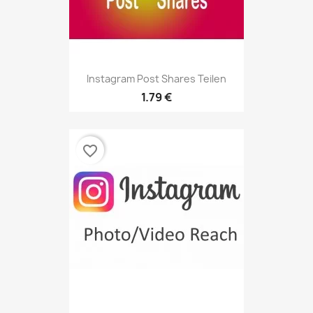
Instagram Post Shares Teilen
1.79 €
favorite_border