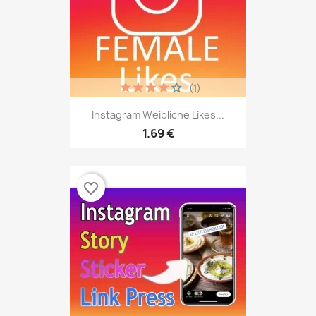
(1)
Instagram Weibliche Likes...
1.69 €
favorite_border