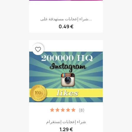
شراء إعجابات مستهدفة على...
0.49 €
favorite_border
(8)
شراء إعجابات إنستغرام
1.29 €