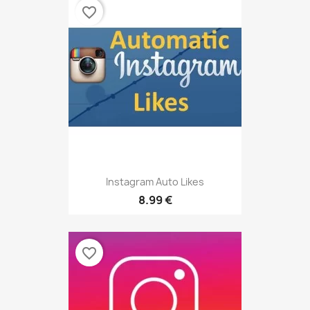
favorite_border
Instagram Auto Likes
8.99 €
favorite_border