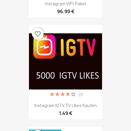
Instagram VIP1 Paket
96.99 €
favorite_border
(1)
Instagram IGTV TV Likes Kaufen
1.49 €