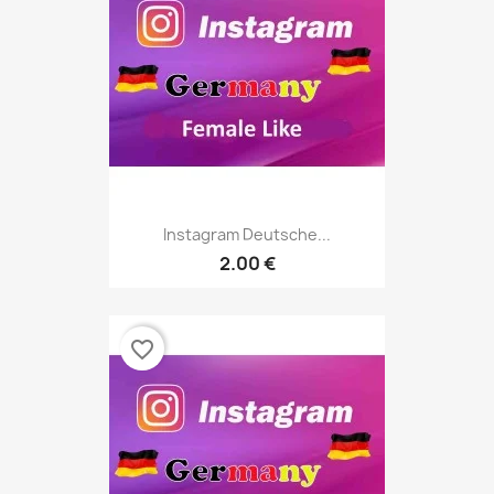
Instagram Deutsche...
2.00 €
favorite_border