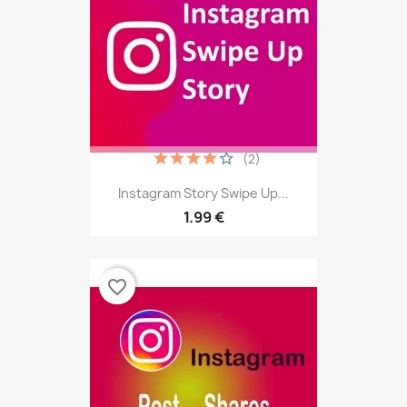
(2)
Instagram Story Swipe Up...
1.99 €
favorite_border