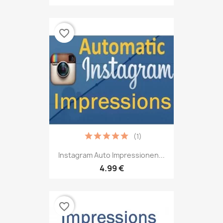
favorite_border
(1)
Instagram Auto Impressionen...
4.99 €
favorite_border