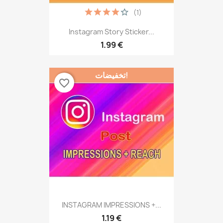
(1)
Instagram Story Sticker...
1.99 €
تخفيضات!
favorite_border
INSTAGRAM IMPRESSIONS +...
1.19 €