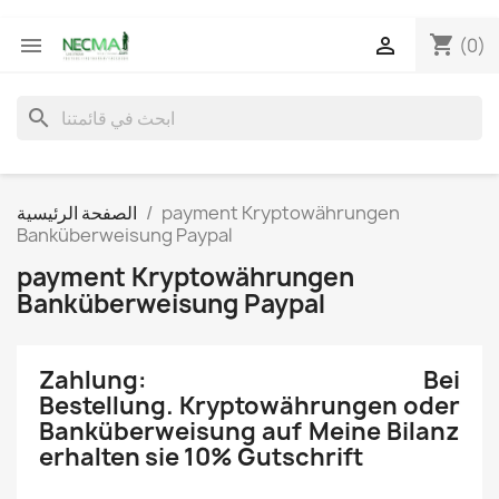
shopping_cart


(0)
search
payment Kryptowährungen
الصفحة الرئيسية
Banküberweisung Paypal
payment Kryptowährungen
Banküberweisung Paypal
Zahlung: Bei
Bestellung. Kryptowährungen oder
Banküberweisung auf Meine Bilanz
erhalten sie 10% Gutschrift