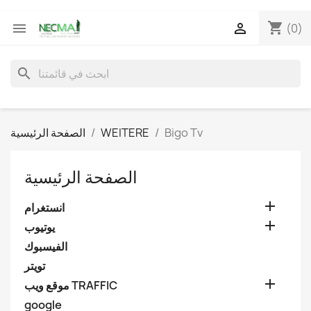
shopping_cart


(0)
search
Bigo Tv
WEITERE
الصفحة الرئيسية
الصفحة الرئيسية

انستغرام

يوتيوب
الفيسبوك
تويتر

موقع ويب TRAFFIC
google