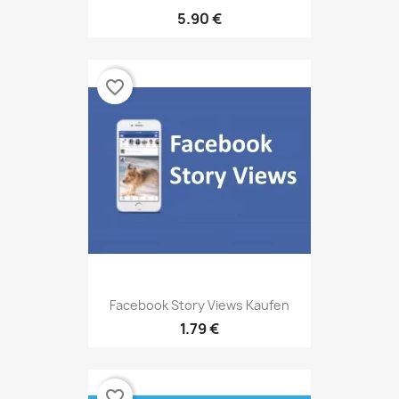
5.90 €
favorite_border
Facebook Story Views Kaufen
1.79 €
favorite_border