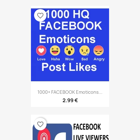
favorite_border
1000+ FACEBOOK Emoticons...
2.99 €
favorite_border