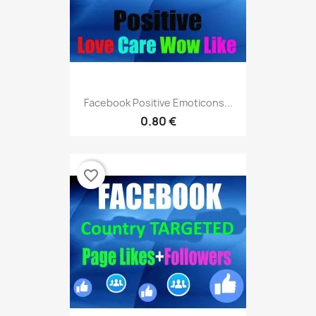
Facebook Positive Emoticons...
0.80 €
favorite_border