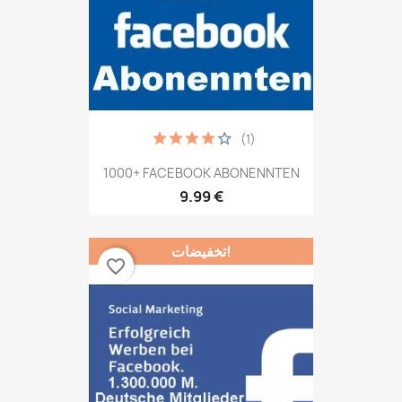
(1)
1000+ FACEBOOK ABONENNTEN
9.99 €
تخفيضات!
favorite_border