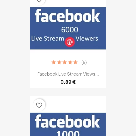
(5)
Facebook Live Stream Views...
0.89 €
favorite_border