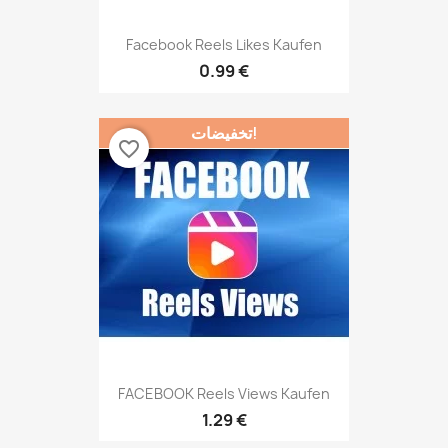
Facebook Reels Likes Kaufen
0.99 €
تخفيضات!
favorite_border
FACEBOOK Reels Views Kaufen
1.29 €