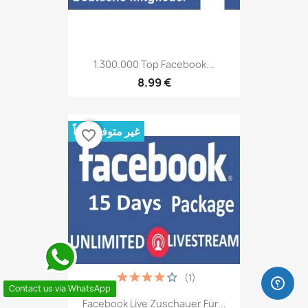
1.300.000 Top Facebook...
8.99 €
غير متوفر حالياً
favorite_border
(1)
Contact us via WhatsApp
Facebook Live Zuschauer Für...