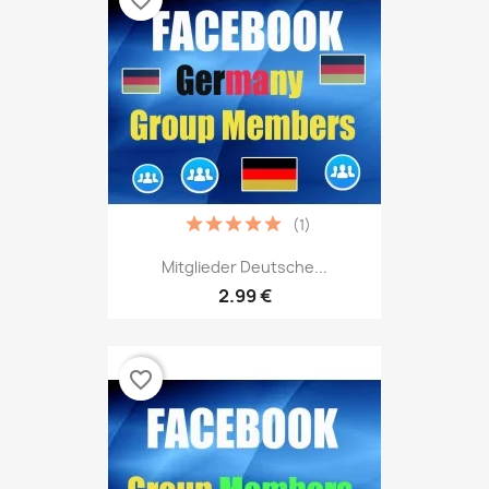
(1)
Mitglieder Deutsche...
2.99 €
favorite_border