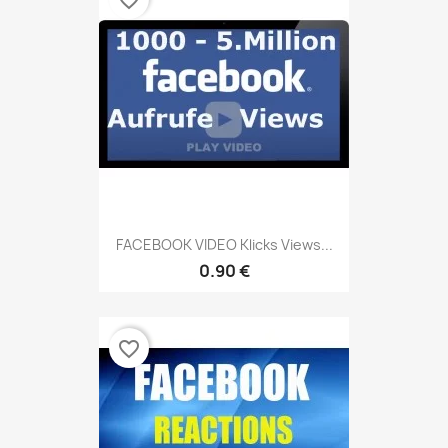
favorite_border
FACEBOOK VIDEO Klicks Views...
0.90 €
favorite_border