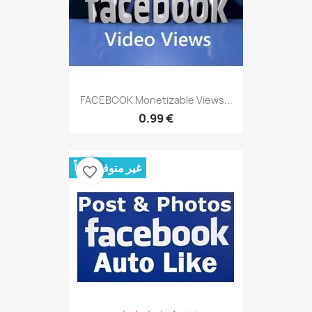
FACEBOOK Monetizable Views...
0.99 €
غير متوفر حالياً
favorite_border