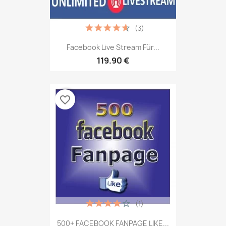
(3)
Facebook Live Stream Für...
119.90 €
favorite_border
(1)
500+ FACEBOOK FANPAGE LIKE...