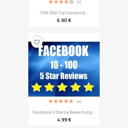
(1)
1.100.000 Top Facebook...
6.90 €
favorite_border
(4)
Facebook 5 Sterne Bewertung...
4.99 €