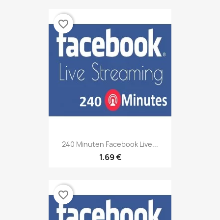
favorite_border
240 Minuten Facebook Live...
1.69 €
favorite_border