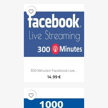
favorite_border
300 Minuten Facebook Live...
14.99 €
favorite_border