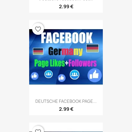
2.99 €
favorite_border
DEUTSCHE FACEBOOK PAGE...
2.99 €
favorite_border