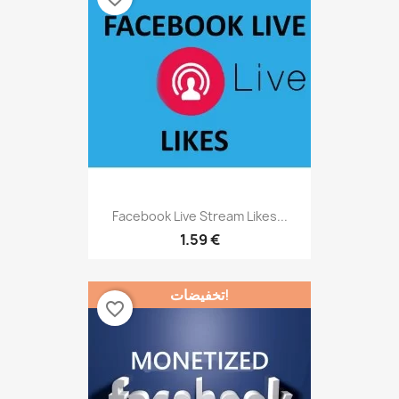
Facebook Live Stream Likes...
1.59 €
تخفيضات!
favorite_border