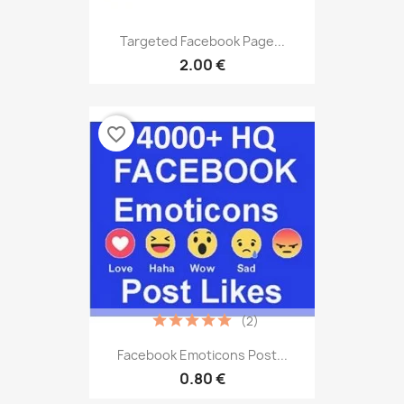
Targeted Facebook Page...
2.00 €
favorite_border
(2)
Facebook Emoticons Post...
0.80 €