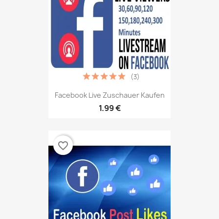
(3)
Facebook Live Zuschauer Kaufen
1.99 €
favorite_border