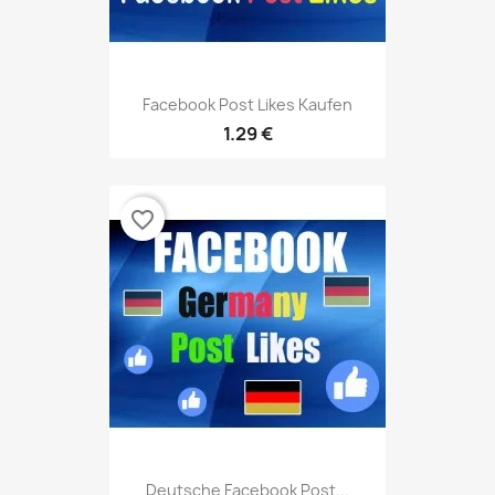
Facebook Post Likes Kaufen
1.29 €
favorite_border
Deutsche Facebook Post...