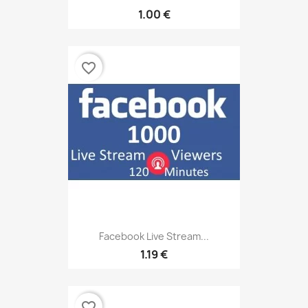
1.00 €
favorite_border
Facebook Live Stream...
1.19 €
favorite_border