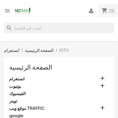
shopping_cart


(0)
search
IGTV
الصفحة الرئيسية
انستغرام
الصفحة الرئيسية

انستغرام

يوتيوب
الفيسبوك
تويتر

موقع ويب TRAFFIC
google