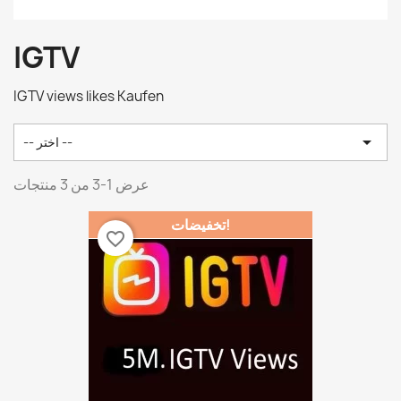
IGTV
IGTV views likes Kaufen

-- اختر --
عرض 1-3 من 3 منتجات
تخفيضات!
favorite_border