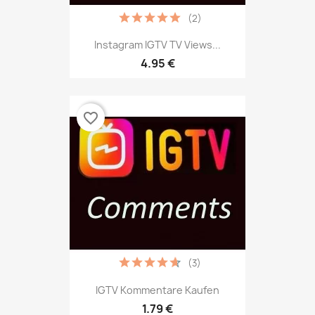
(2)
Instagram IGTV TV Views...
4.95 €
favorite_border
(3)
IGTV Kommentare Kaufen
1.79 €