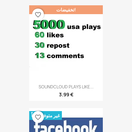
تخفيضات!
favorite_border
SOUNDCLOUD PLAYS LIKE...
3.99 €
غير متوفر حالياً
favorite_border