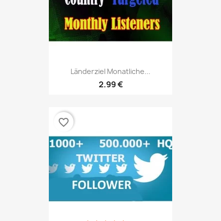
Länderziel Monatliche...
2.99 €
favorite_border