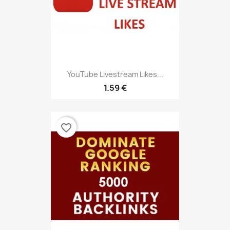
YouTube Livestream Likes...
1.59 €
favorite_border