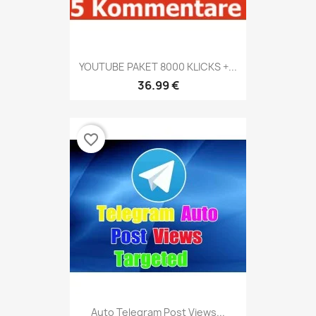
YOUTUBE PAKET 8000 KLICKS +...
36.99 €
favorite_border
Auto Telegram Post Views...