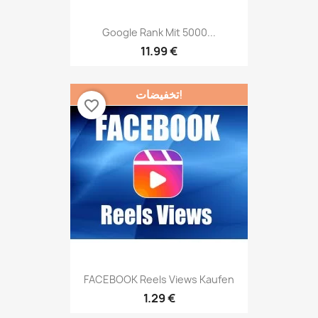
Google Rank Mit 5000...
11.99 €
تخفيضات!
favorite_border
FACEBOOK Reels Views Kaufen
1.29 €