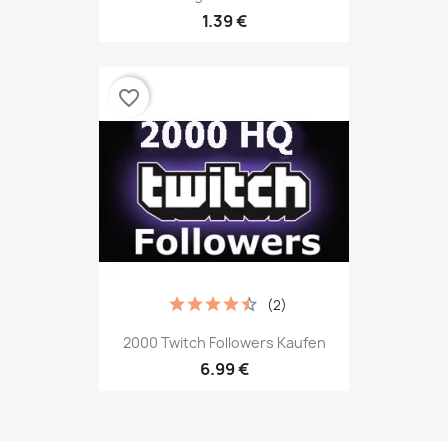
1.39 €
favorite_border
(2)
2000 Twitch Followers Kaufen
6.99 €