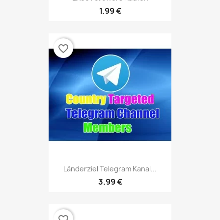
1.99 €
favorite_border
Länderziel Telegram Kanal...
3.99 €
favorite_border