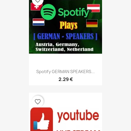
favorite_border
Spotify GERMAN SPEAKERS...
2.29 €
favorite_border