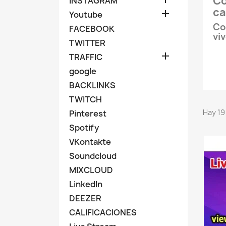
Co
INSTAGRAM
ca

Youtube
Co
FACEBOOK
vi
TWITTER

TRAFFIC
google
BACKLINKS
TWITCH
Hay 19
Pinterest
Spotify
VKontakte
Soundcloud
MIXCLOUD
LinkedIn
DEEZER
CALIFICACIONES