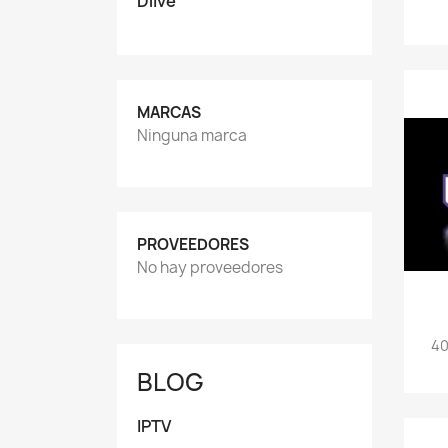
Dlive
MARCAS
Ninguna marca
PROVEEDORES
No hay proveedores
40
BLOG
IPTV