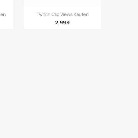
Vista rápida

fen
Twitch Clip Views Kaufen
2,99 €