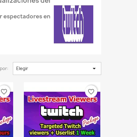
alizaciones del
ar espectadores en

por:
Elegir
favorite_border
favorite_border