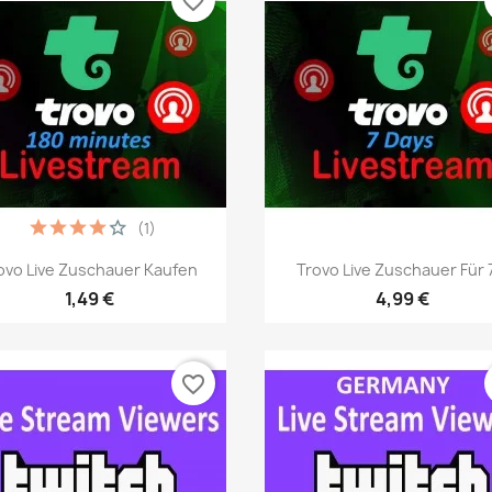
favorite_border
(1)
Vista rápida
Vista rápida


ovo Live Zuschauer Kaufen
Trovo Live Zuschauer Für 7
1,49 €
4,99 €
favorite_border