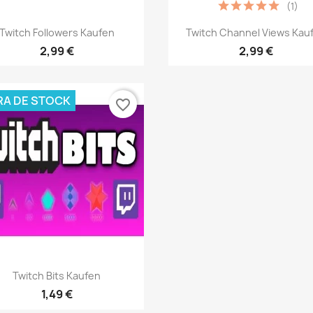
(1)
Vista rápida
Vista rápida


Twitch Followers Kaufen
Twitch Channel Views Kau
2,99 €
2,99 €
RA DE STOCK
favorite_border
Vista rápida

Twitch Bits Kaufen
1,49 €