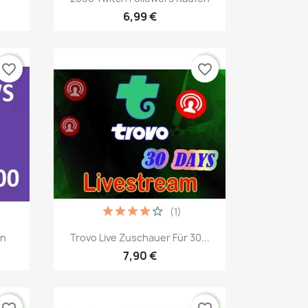
6,99 €
favorite_border
favorite_border
(1)
Vista rápida

en
Trovo Live Zuschauer Für 30...
7,90 €