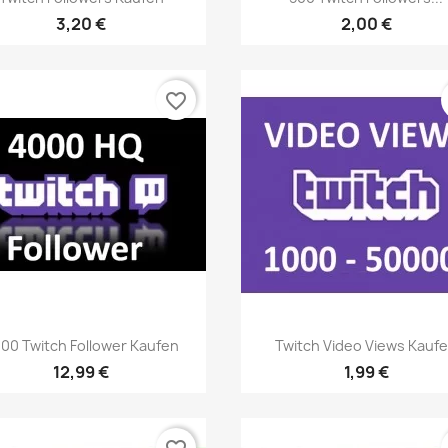
3,20 €
2,00 €
favorite_border
Vista rápida
Vista rápida


00 Twitch Follower Kaufen
Twitch Video Views Kauf
12,99 €
1,99 €