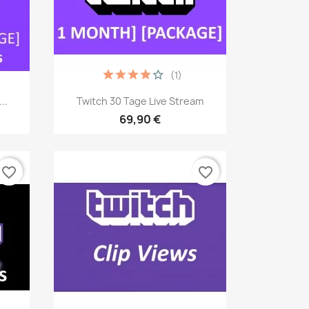
(1)
Vista rápida

..
Twitch 30 Tage Live Stream
69,90 €
favorite_border
favorite_border