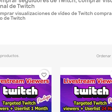
mprar seguidores de Twitch, comprar visu
nal de Twitch
mprar visualizaciones de vídeo de Twitch compr
vo de Twitch
 productos.
Ordenar 
favorite_border