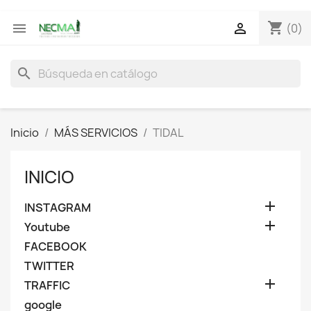
shopping_cart


(0)
search
Inicio
MÁS SERVICIOS
TIDAL
INICIO

INSTAGRAM

Youtube
FACEBOOK
TWITTER

TRAFFIC
google