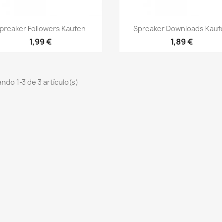
Vista rápida
Vista rápida


preaker Followers Kaufen
Spreaker Downloads Kauf
1,99 €
1,89 €
ndo 1-3 de 3 artículo(s)