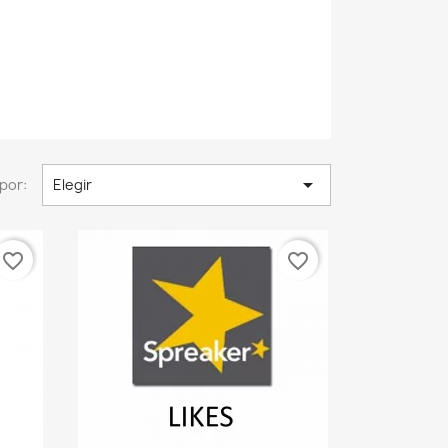

por:
Elegir
favorite_border
favorite_border