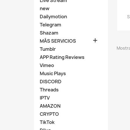
Live Stream
new
Dailymotion
S
Telegram
Shazam

MÁS SERVICIOS
Mostra
Tumblr
APP Rating Reviews
Vimeo
Music Plays
DISCORD
Threads
IPTV
AMAZON
CRYPTO
TikTok