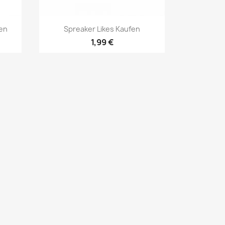
Vista rápida

en
Spreaker Likes Kaufen
1,99 €