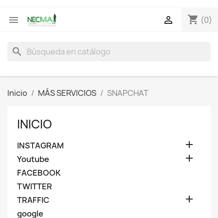
shopping_cart


(0)
search
Inicio
MÁS SERVICIOS
SNAPCHAT
INICIO

INSTAGRAM

Youtube
FACEBOOK
TWITTER

TRAFFIC
google