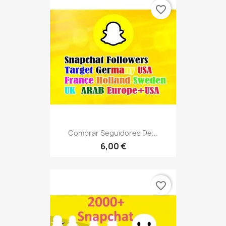
favorite_border
Comprar Seguidores De...
6,00 €
favorite_border