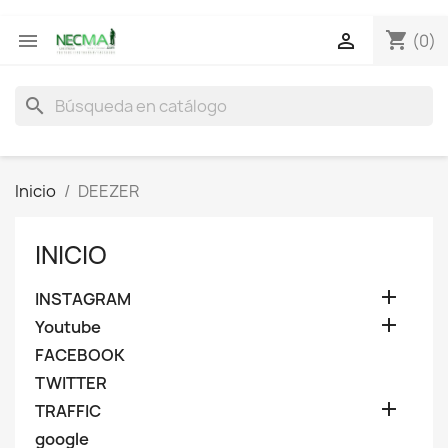
shopping_cart


(0)
search
Inicio
DEEZER
INICIO

INSTAGRAM

Youtube
FACEBOOK
TWITTER

TRAFFIC
google