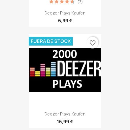
(3)
Deezer Plays Kaufen
6,99 €
FUERA DE STOCK
favorite_border
Deezer Plays Kaufen
16,99 €