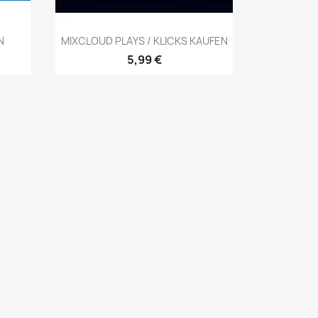
Vista rápida

N
MIXCLOUD PLAYS / KLICKS KAUFEN
5,99 €