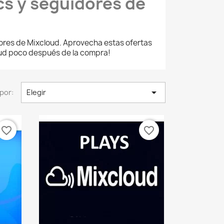
cs y seguidores de
tores de Mixcloud. Aprovecha estas ofertas
oud poco después de la compra!

por:
Elegir
favorite_border
favorite_border