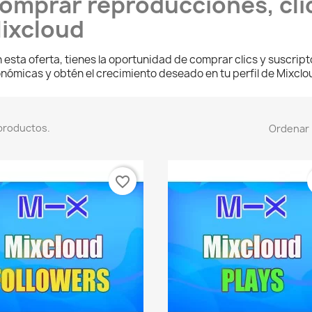
omprar reproducciones, cli
ixcloud
 esta oferta, tienes la oportunidad de
comprar clics y suscrip
nómicas y obtén el crecimiento deseado en tu perfil de Mixcl
productos.
Ordenar 
favorite_border