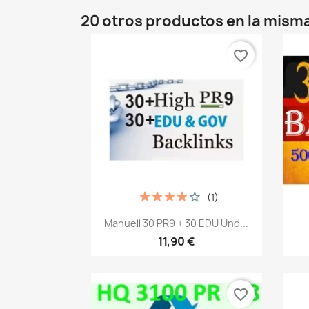
20 otros productos en la misma
favorite_border
(1)
Vista rápida

Manuell 30 PR9 + 30 EDU Und...
11,90 €
favorite_border