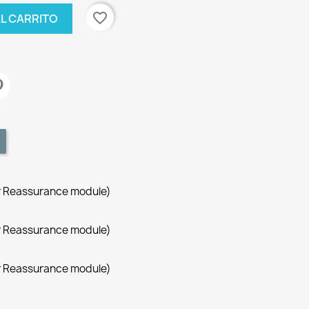
favorite_border
AL CARRITO
r Reassurance module)
r Reassurance module)
r Reassurance module)