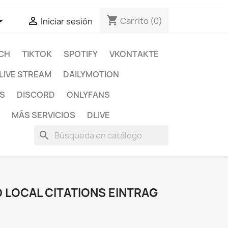
shopping_cart


Carrito
(0)
Iniciar sesión
CH
TIKTOK
SPOTIFY
VKONTAKTE
LIVE STREAM
DAILYMOTION
S
DISCORD
ONLYFANS
MÁS SERVICIOS
DLIVE
search
 LOCAL CITATIONS EINTRAG