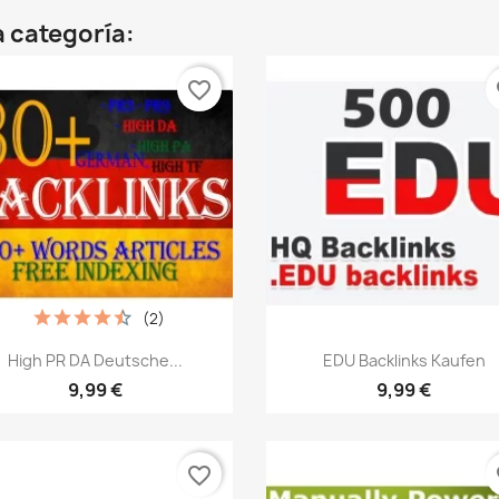
 categoría:
favorite_border
fa
(2)
Vista rápida
Vista rápida


High PR DA Deutsche...
EDU Backlinks Kaufen
9,99 €
9,99 €
favorite_border
fa