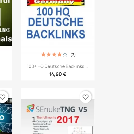
(3)
Vista rápida

.
100+ HQ Deutsche Backlinks...
14,90 €
vorite_border
favorite_border