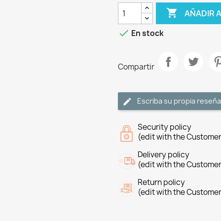

AÑADIR 

En stock
Compartir
Escriba su propia reseña
Security policy
(edit with the Custome
Delivery policy
(edit with the Custome
Return policy
(edit with the Custome