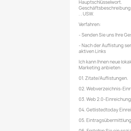
Hauptschlüsselwort.
Geschäftsbeschreibung
. . USW.
Verfahren:
- Senden Sie uns Ihre G
- Nach der Auflistung se
aktiven Links
Ich kann Ihnen neue loka
Marketing anbieten:
01. Zitate/Auflistungen.
02. Webverzeichnis-Ein
03. Web 2.0-Einreichung
04. Getlistedtoday Einre
05. Eintragsübermittlun
06. Erstellen Sie ein sozi