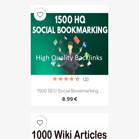
favorite_border
(2)
1500 SEO Social Bookmarking...
8.99 €
favorite_border