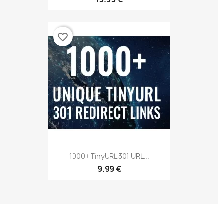
favorite_border
1000+ TinyURL 301 URL...
9.99 €