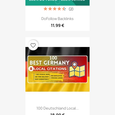
(2)
DoFollow Backlinks
11.99 €
favorite_border
100 Deutschland Local...
18.99 €