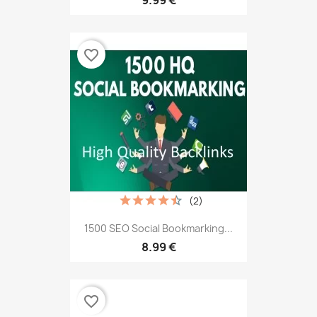
9.99 €
favorite_border
(2)
1500 SEO Social Bookmarking...
8.99 €
favorite_border