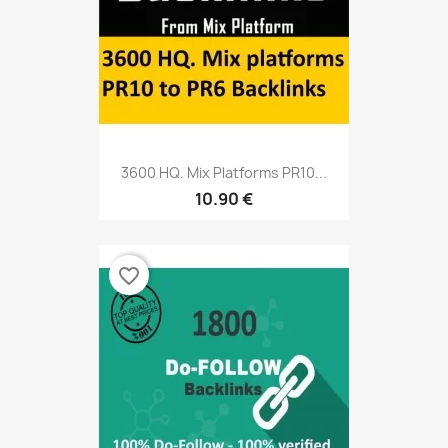
3600 HQ. Mix Platforms PR10...
10.90 €
favorite_border