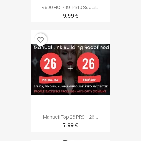
4500 HQ PR9-PR10 Social...
9.99 €
favorite_border
Manuell Top 26 PR9 + 26...
7.99 €