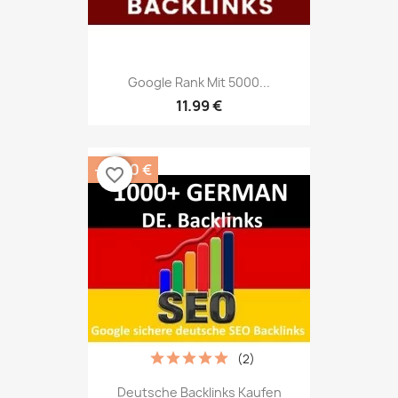
Google Rank Mit 5000...
11.99 €
-12.00 €
favorite_border
(2)
Deutsche Backlinks Kaufen