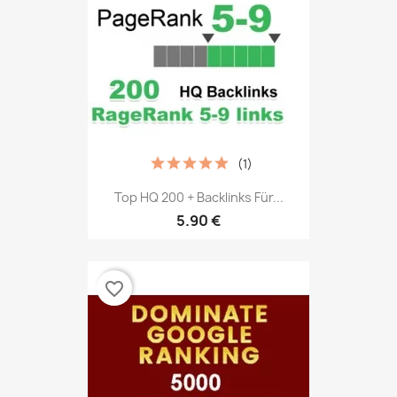
(1)
Top HQ 200 + Backlinks Für...
5.90 €
favorite_border