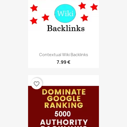
Contextual Wiki Backlinks
7.99 €
favorite_border