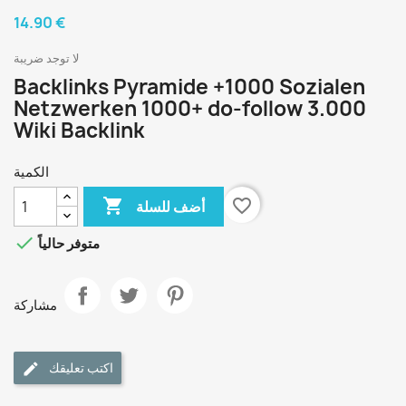
14.90 €
لا توجد ضريبة
Backlinks Pyramide +1000 Sozialen
Netzwerken 1000+ do-follow 3.000
Wiki Backlink
الكمية

favorite_border
أضف للسلة

متوفر حالياً
مشاركة
اكتب تعليقك