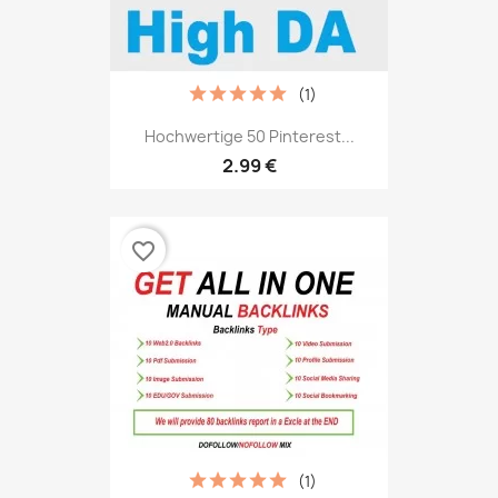
(1)
Hochwertige 50 Pinterest...
2.99 €
favorite_border
(1)