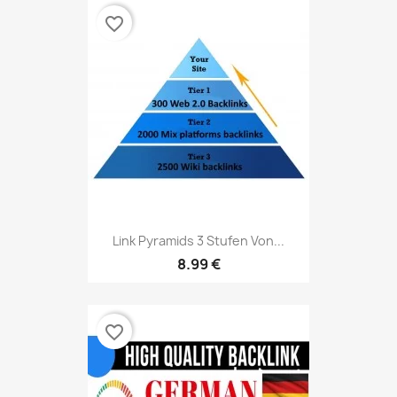
favorite_border
Link Pyramids 3 Stufen Von...
8.99 €
favorite_border