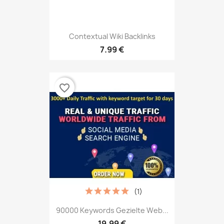
Contextual Wiki Backlinks
7.99 €
favorite_border
(1)
90000 Keywords Gezielte Web...
19.99 €