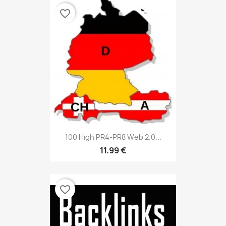
favorite_border
100 High PR4-PR8 Web 2.0...
11.99 €
favorite_border