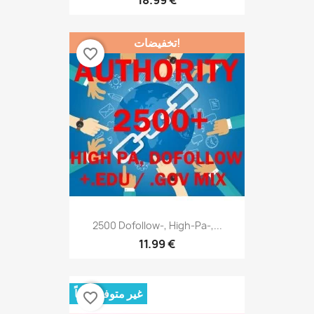
تخفيضات!
favorite_border
2500 Dofollow-, High-Pa-,...
11.99 €
غير متوفر حالياً
favorite_border